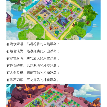
有流水潺潺、鸟语花香的自然浮岛；
有熔岩滚烫、热浪奔袭的火山浮岛；
有冰雪纷飞、寒气逼人的冰雪浮岛；
有怪石嶙峋、风沙遍地的沙漠浮岛；
有古树盘根、阴郁萧瑟的沼泽浮岛；
有晶石闪耀、巨龙庇佑的神秘浮岛。