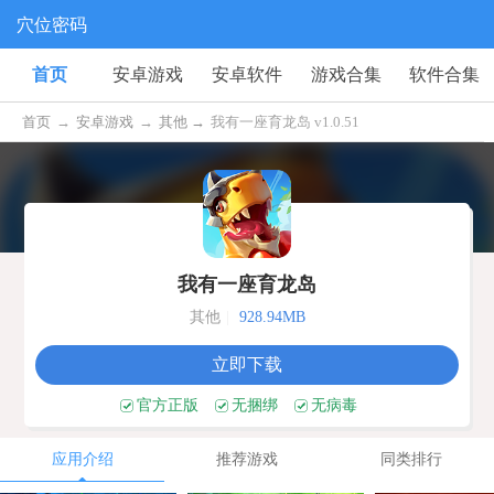
穴位密码
首页
安卓游戏
安卓软件
游戏合集
软件合集
首页
→
安卓游戏
→
其他 →
我有一座育龙岛 v1.0.51
我有一座育龙岛
其他
|
928.94MB
立即下载
官方正版
无捆绑
无病毒
应用介绍
推荐游戏
同类排行