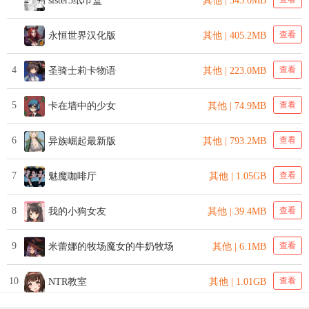
sister3纸巾盒
其他 | 345.0MB
查看
永恒世界汉化版
其他 | 405.2MB
4
查看
圣骑士莉卡物语
其他 | 223.0MB
5
查看
卡在墙中的少女
其他 | 74.9MB
6
查看
异族崛起最新版
其他 | 793.2MB
7
查看
魅魔咖啡厅
其他 | 1.05GB
8
查看
我的小狗女友
其他 | 39.4MB
9
查看
米蕾娜的牧场魔女的牛奶牧场
其他 | 6.1MB
10
查看
NTR教室
其他 | 1.01GB