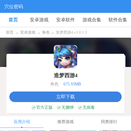
穴位密码
首页
安卓游戏
安卓软件
游戏合集
软件合集
首页
→
安卓游戏
→
角色 →
造梦西游4 v3.0.1.3
造梦西游4
角色
|
675.93MB
立即下载
官方正版
无捆绑
无病毒
应用介绍
推荐游戏
同类排行