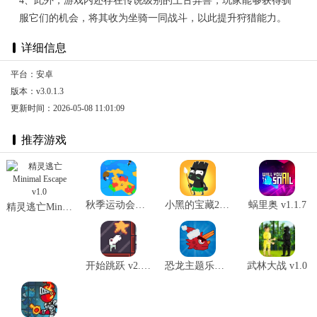
4、此外，游戏内还存在传说级别的上古异兽，玩家能够获得驯
服它们的机会，将其收为坐骑一同战斗，以此提升狩猎能力。
详细信息
平台：安卓
版本：v3.0.1.3
更新时间：2026-05-08 11:01:09
推荐游戏
秋季运动会大逃杀 v1.4
小黑的宝藏2 v1.5.0
蜗里奥 v1.1.7
精灵逃亡Minimal Escape v1.0
开始跳跃 v2.0.7
恐龙主题乐园 v0.1.023
武林大战 v1.0