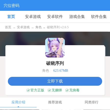
穴位密码
首页
安卓游戏
安卓软件
游戏合集
软件合集
首页
→
安卓游戏
→
角色 →
破晓序列 v2.6.5
破晓序列
角色
|
623.67MB
立即下载
官方正版
无捆绑
无病毒
应用介绍
推荐游戏
同类排行