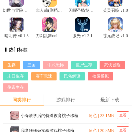
幻世与冒险国际服 v1.1.484
非人哉(删档测试) v1.0.0
闪耀圣骑契约少女 v1.1.1
英灵召唤 v1.0
晴明传 v0.1.5
刀剑乱舞online日服 v1.3.39
微光 v1.2.1
苍元战记 v1.0
热门标签
生存
三国
中式恐怖
僵尸生存
武侠冒险
末日生存
赛车竞速
民俗解谜
校园模拟
像素生存
同类排行
游戏排行
最新下载
查看
小春放学后的特殊教育桃子移植
角色 | 22.1MB
查看
我拿妹妹做实验游戏桃子移植
角色 | 20.8MB