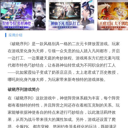
应用介绍
《破晓序列》是一款风格别具一格的二次元卡牌放置游戏。玩家
在游戏里化身为天师，引领一众失意的仙人踏入凡间都市，开启
一边打工、一边重建天庭的奇妙旅程。游戏将东方幻想元素与现
代都市特色巧妙结合，让各路神仙转世成为不同职业的打工人
——比如紫霞仙子变成了奶茶店店员，太上老君成了历史教授，
哪吒则化身汽修大师，为玩家带来新奇独特的游戏体验。
破晓序列游戏简介
在《破晓序列》这款游戏中，神使阵营体系颇为丰富，每个阵营
都有着独特的特性，并且阵营之间还存在着相互克制的关系。玩
家能够依据神使各自的特点来进行巧妙组合，以此激活羁绊效
果，从而为战斗带来强大的属性加成。另外，游戏还设置了爬
塔、全服PK、都市穿梭、悠闲钓鱼等多样化的玩法，既能满足