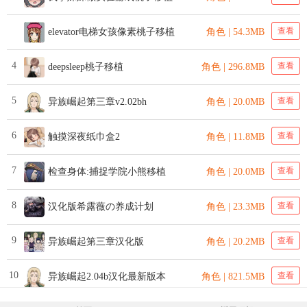
查看
elevator电梯女孩像素桃子移植
角色 | 54.3MB
4
查看
deepsleep桃子移植
角色 | 296.8MB
5
查看
异族崛起第三章v2.02bh
角色 | 20.0MB
6
查看
触摸深夜纸巾盒2
角色 | 11.8MB
7
查看
检查身体:捕捉学院小熊移植
角色 | 20.0MB
8
查看
汉化版希露薇の养成计划
角色 | 23.3MB
9
查看
异族崛起第三章汉化版
角色 | 20.2MB
10
查看
异族崛起2.04b汉化最新版本
角色 | 821.5MB