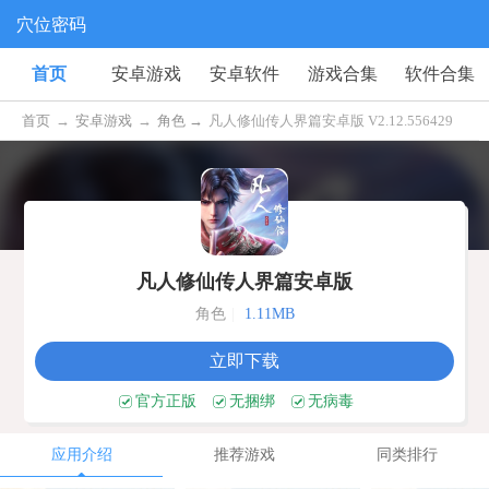
穴位密码
首页
安卓游戏
安卓软件
游戏合集
软件合集
首页
→
安卓游戏
→
角色 →
凡人修仙传人界篇安卓版 V2.12.556429
凡人修仙传人界篇安卓版
角色
|
1.11MB
立即下载
官方正版
无捆绑
无病毒
应用介绍
推荐游戏
同类排行