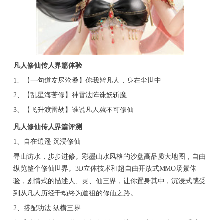
凡人修仙传人界篇体验
1、【一句道友尽沧桑】你我皆凡人，身在尘世中
2、【乱星海苦修】神雷法阵诛妖斩魔
3、【飞升渡雷劫】谁说凡人就不可修仙
凡人修仙传人界篇评测
1、自在逍遥 沉浸修仙
寻山访水，步步进修。彩墨山水风格的沙盘高品质大地图，自由
纵览整个修仙世界。3D立体技术和超自由开放式MMO场景体
验，剧情式的描述人、灵、仙三界，让你置身其中，沉浸式感受
到从凡人历经千劫终为道祖的修仙之路。
2、搭配功法 纵横三界