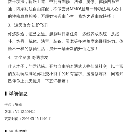
数千功法，斩妖卫道。中拥有剑修、法修、魔修、体修四系神
通，四系功法自由搭配，不做套路MMO!且每一种功法与人心中
的性格息息相关，万般妙法皆由心生，修炼之道由你抉择！
3、逆天改命 进阶飞升
修炼殊途，证己之道。超趣味日常任务、多线养成系统，从战
斗、炼丹、炼体、法宝、装备、灵宠等多种角度来展现魅力。体
验不一样的修仙生活，展开一场全新的升仙之旅！
4、红尘良缘 奇遇挚友
佳人才子，与君结缘。开放自由的奇遇式人物仙缘社交，以丰富
的互动玩法满足你社交小能手的所有需求。漫漫修炼路，同袍知
己伴你上九天揽月，下五洋捉鳖！
详细信息
平台：安卓
版本：V2.12.556429
更新时间：2026-05-15 11:02:11
推荐游戏