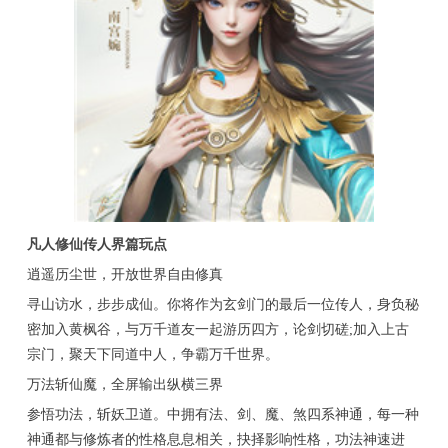
凡人修仙传人界篇玩点
逍遥历尘世，开放世界自由修真
寻山访水，步步成仙。你将作为玄剑门的最后一位传人，身负秘
密加入黄枫谷，与万千道友一起游历四方，论剑切磋;加入上古
宗门，聚天下同道中人，争霸万千世界。
万法斩仙魔，全屏输出纵横三界
参悟功法，斩妖卫道。中拥有法、剑、魔、煞四系神通，每一种
神通都与修炼者的性格息息相关，抉择影响性格，功法神速进