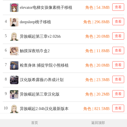
查看
elevator电梯女孩像素桃子移植
角色 | 54.3MB
4
查看
deepsleep桃子移植
角色 | 296.8MB
5
查看
异族崛起第三章v2.02bh
角色 | 20.0MB
6
查看
触摸深夜纸巾盒2
角色 | 11.8MB
7
查看
检查身体:捕捉学院小熊移植
角色 | 20.0MB
8
查看
汉化版希露薇の养成计划
角色 | 23.3MB
9
查看
异族崛起第三章汉化版
角色 | 20.2MB
10
查看
异族崛起2.04b汉化最新版本
角色 | 821.5MB
首页
返回顶部