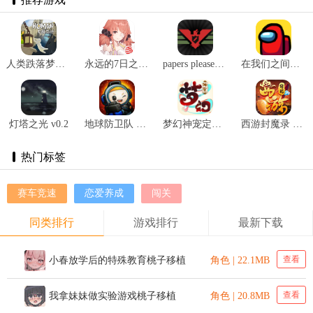
人类跌落梦境国际服手机版 v1.3
永远的7日之都官网版 v1.96.455
papers please安卓汉化版 v1.4.12
在我们之间汉化 v2020.9.12安卓版
灯塔之光 v0.2
地球防卫队 v1.2.4
梦幻神宠定制版 v2.0
西游封魔录 v1.0.0
热门标签
赛车竞速
恋爱养成
闯关
同类排行
游戏排行
最新下载
查看
小春放学后的特殊教育桃子移植
角色 | 22.1MB
查看
我拿妹妹做实验游戏桃子移植
角色 | 20.8MB