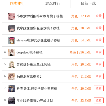
同类排行
游戏排行
最新下载
查看
小春放学后的特殊教育桃子移植
角色 | 22.1MB
查看
我拿妹妹做实验游戏桃子移植
角色 | 20.8MB
查看
elevator电梯女孩像素桃子移植
角色 | 54.3MB
4
查看
deepsleep桃子移植
角色 | 296.8MB
5
查看
异族崛起第三章v2.02bh
角色 | 20.0MB
6
查看
触摸深夜纸巾盒2
角色 | 11.8MB
7
查看
检查身体:捕捉学院小熊移植
角色 | 20.0MB
8
查看
汉化版希露薇の养成计划
角色 | 23.3MB