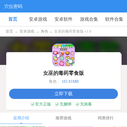
穴位密码
首页
安卓游戏
安卓软件
游戏合集
软件合集
首页
→
安卓游戏
→
角色 →
女巫的毒药零食版 v1.0
女巫的毒药零食版
角色
|
183.81MB
立即下载
官方正版
无捆绑
无病毒
应用介绍
推荐游戏
同类排行