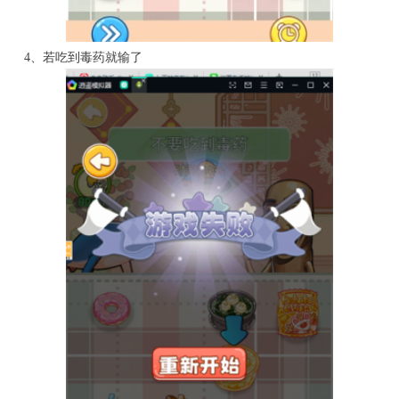
4、若吃到毒药就输了