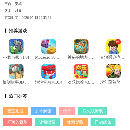
平台：安卓
版本：v1.0
更新时间：2026-05-15 12:53:21
推荐游戏
小宠当家 v1.01
Mouse.io v0.17.8
神秘的地方 v1.0.7
专治强迫症 v1.0.0
拉针益智英雄 v0.0.2
绘制故事3D v1.0
泡泡堂M v1.0.4
欢乐找茬 v3.23.09
热门标签
密室逃脱
恐怖解谜
传奇
汉化版游戏
好玩的音乐
像素经营
像素冒险
口袋妖怪