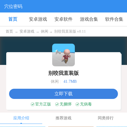
穴位密码
首页
安卓游戏
安卓软件
游戏合集
软件合集
首页
→
安卓游戏
→
休闲 →
别咬我直装版 v0.11
别咬我直装版
休闲
|
41.7MB
立即下载
官方正版
无捆绑
无病毒
应用介绍
推荐游戏
同类排行