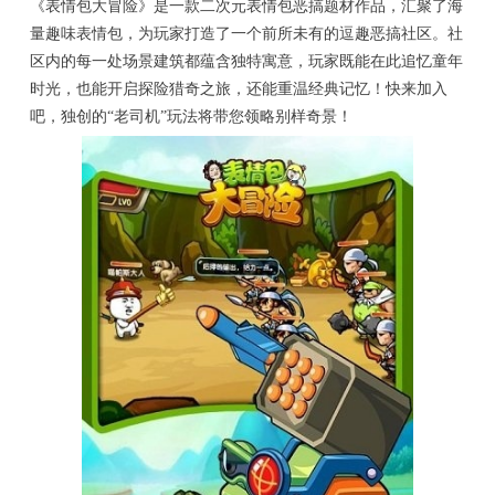
《表情包大冒险》是一款二次元表情包恶搞题材作品，汇聚了海
量趣味表情包，为玩家打造了一个前所未有的逗趣恶搞社区。社
区内的每一处场景建筑都蕴含独特寓意，玩家既能在此追忆童年
时光，也能开启探险猎奇之旅，还能重温经典记忆！快来加入
吧，独创的“老司机”玩法将带您领略别样奇景！