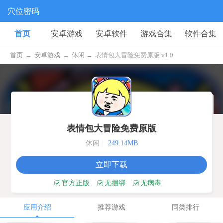
穴位密码
首页
安卓游戏
安卓软件
游戏合集
软件合集
首页
→
安卓游戏
→
休闲 →
表情包大冒险免费原版 v1.0
表情包大冒险免费原版
休闲
|
249.14MB
立即下载
官方正版
无捆绑
无病毒
应用介绍
推荐游戏
同类排行