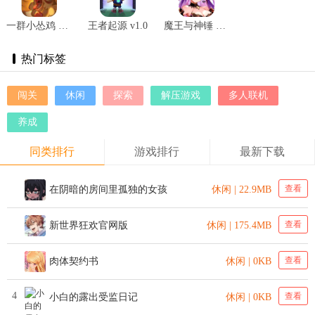
一群小怂鸡 V1.7安卓版
王者起源 v1.0
魔王与神锤 v1.0
热门标签
闯关
休闲
探索
解压游戏
多人联机
养成
同类排行
游戏排行
最新下载
查看
在阴暗的房间里孤独的女孩
休闲 | 22.9MB
查看
新世界狂欢官网版
休闲 | 175.4MB
查看
肉体契约书
休闲 | 0KB
4
查看
小白的露出受监日记
休闲 | 0KB