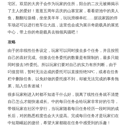
宅区。双层的大房子会作为玩家的住所，阳台的二次元被褥揭示
了主人的爱好！逛逛五周年店庆的山寨宜家，看看碧池中的美人
鱼，翻翻垃圾桶，坐坐美羊羊，玩玩滑梯单杠......据说家园的停
车场还可以进行抢车位大战，这里也会成为展示奇葩载具的展览
中心，带上你的奇葩载具去独领风骚吧！
攻略
由于的非线性任务设定，玩家可以同时接去多个任务，并且按照
自己的喜好完成。但接去任务委托的数量是有限制的，最多只能
同时接去3件委托。所以玩家们要对自己的实力有所判断，由于
叼值贫弱，暂时无法达成的委托可以直接拒绝NPC，或者在任务
栏中删除任务。以免好做的委托接不到，却被无法完成的事务拖
累，陷入任务迷城！
很多玩家刚进入时都不知道干什么好，脱离了线性任务就不清楚
自己怎么才能快速成长。中的每日任务会给玩家非常好的引导，
带领玩家在社区中穿行，当玩家随着每日任务经历一段时间的成
长后，对的熟悉程度也会大大提高。完成每日任务才是玩家们在
中短期崛起的捷径，希望大家都能在任务中感受到的乐趣！