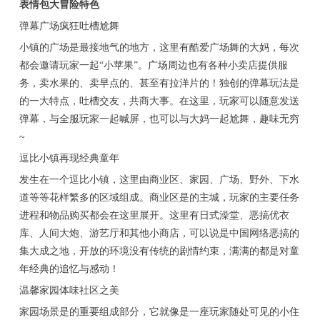
表情包大冒险特色
弹幕广场疯狂吐槽尬舞
小镇的广场是最接地气的地方，这里有酷爱广场舞的大妈，每次
都会邀请玩家一起“小苹果”。广场周边也有各种小卖店提供服
务，卖水果的、卖早点的、甚至有拉洋片的！独创的弹幕玩法是
的一大特点，吐槽交友，共商大事。在这里，玩家可以随意发送
弹幕，与全服玩家一起喊屏，也可以与大妈一起尬舞，趣味无穷
~
逗比小镇再现经典童年
发生在一个逗比小镇，这里由商业区、家园、广场、野外、下水
道等等花样繁多的区域组成。商业区是的主城，玩家的主要任务
进程和物品购买都会在这里展开。这里有日式澡堂、恶搞优衣
库、人间大炮、游艺厅和其他小商店，可以说是中国网络恶搞的
集大成之地，开放的环境没有传统的剧情约束，满满的都是对童
年经典的追忆与感动！
温馨家园体味社区之美
家园场景是的重要组成部分，它就像是一座玩家随处可见的小住