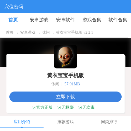
穴位密码
首页
安卓游戏
安卓软件
游戏合集
软件合集
首页
→
安卓游戏
→
休闲 →
黄衣宝宝手机版 v2.2.1
黄衣宝宝手机版
休闲
|
57.91MB
立即下载
官方正版
无捆绑
无病毒
应用介绍
推荐游戏
同类排行