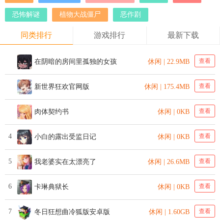
恐怖解谜
植物大战僵尸
恶作剧
同类排行
游戏排行
最新下载
查看
在阴暗的房间里孤独的女孩
休闲 | 22.9MB
查看
新世界狂欢官网版
休闲 | 175.4MB
查看
肉体契约书
休闲 | 0KB
4
查看
小白的露出受监日记
休闲 | 0KB
5
查看
我老婆实在太漂亮了
休闲 | 26.6MB
6
查看
卡琳典狱长
休闲 | 0KB
7
查看
冬日狂想曲冷狐版安卓版
休闲 | 1.60GB