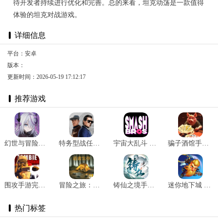
待开发者持续进行优化和完善。总的来看，坦克动荡是一款值得
体验的坦克对战游戏。
详细信息
平台：安卓
版本：
更新时间：2026-05-19 17:12:17
推荐游戏
幻世与冒险国际服 v1.1.484
特务型战任务柏林无限弹药
宇宙大乱斗 v1.2.0
骗子酒馆手游最新版 v1.0
围攻手游完整版 v1.13.65
冒险之旅：适者生存 v1.0
铸仙之境手游 v1.0.9
迷你地下城 v1.0.7
热门标签