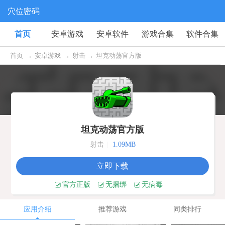
穴位密码
首页
安卓游戏
安卓软件
游戏合集
软件合集
首页
→
安卓游戏
→
射击 →
坦克动荡官方版
坦克动荡官方版
射击
|
1.09MB
立即下载
官方正版
无捆绑
无病毒
应用介绍
推荐游戏
同类排行