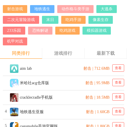
射击游戏
地铁逃生
动作格斗类手游
大逃杀
二次元冒险游戏
末日
吃鸡手游
像素生存
233乐园
恐怖解谜
吃鸡游戏
模拟器游戏
机甲对战
同类排行
游戏排行
最新下载
查看
aim lab
射击 | 712.6MB
查看
米哈社acg仓库版
射击 | 95.9MB
查看
cracklecradle手机版
射击 | 18.5MB
4
查看
地铁逃生亚服
射击 | 1.60GB
5
查看
csgomobile手游官网版
射击 | 1.80GB