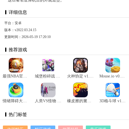
这些著名筐体机台的外观造型。
详细信息
平台：安卓
版本：v2022.03.24.15
更新时间：2026-05-19 17:20:10
推荐游戏
最强NBA官网版 v1.44.551
城堡粉碎战 v6.3.7
火种协定 v1.2.1
Mouse.io v0.17.8
情绪障碍大作战 v1.0.7.1011
人类VS怪物 v1.0
橡皮擦的篝火节 v1.0.0
3D格斗球 v1.0.2
热门标签