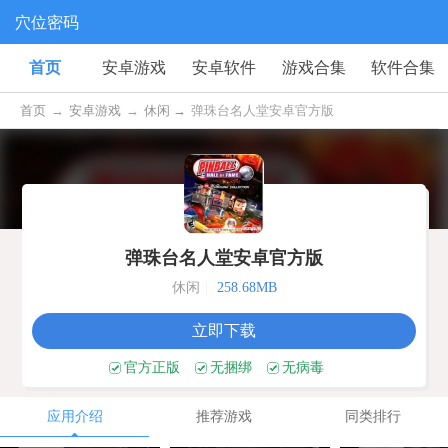
穴位密码
首页
安卓游戏
安卓软件
游戏合集
软件合集
首页
→
安卓游戏
→
休闲 →
弹珠台名人堂安卓官方版
v2022.03.24.15
弹珠台名人堂安卓官方版
休闲
|
258.68MB
立即下载
官方正版
无捆绑
无病毒
应用介绍
推荐游戏
同类排行