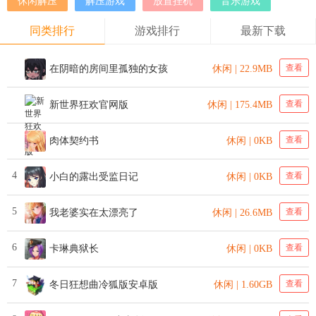
休闲解压
解压游戏
放置挂机
音乐游戏
同类排行
游戏排行
最新下载
查看
在阴暗的房间里孤独的女孩
休闲 | 22.9MB
查看
新世界狂欢官网版
休闲 | 175.4MB
查看
肉体契约书
休闲 | 0KB
4
查看
小白的露出受监日记
休闲 | 0KB
5
查看
我老婆实在太漂亮了
休闲 | 26.6MB
6
查看
卡琳典狱长
休闲 | 0KB
7
查看
冬日狂想曲冷狐版安卓版
休闲 | 1.60GB