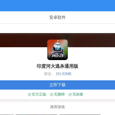
安卓软件
印度河大逃杀通用版
射击
|
101.82MB
立即下载
官方正版
无捆绑
无病毒
推荐游戏