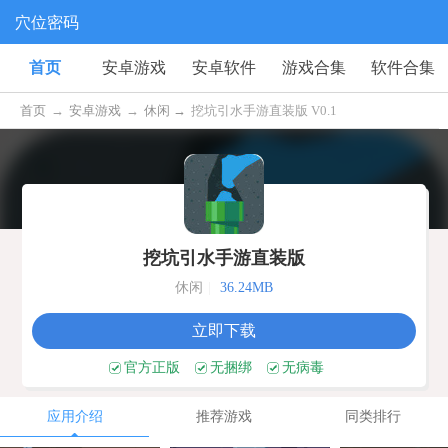
穴位密码
首页
安卓游戏
安卓软件
游戏合集
软件合集
首页
→
安卓游戏
→
休闲 →
挖坑引水手游直装版 V0.1
挖坑引水手游直装版
休闲
|
36.24MB
立即下载
官方正版
无捆绑
无病毒
应用介绍
推荐游戏
同类排行