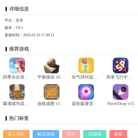
详细信息
平台：安卓
版本：V0.1
更新时间：2026-05-19 17:49:12
推荐游戏
四季合合游戏最新版 v1.1.3
平衡移动 v0.1.3
吹气球对战 v0.1安卓版
简单飞行中文版最新版 v1.12.128
爆满城市战争 v1.1
连线成图 v1.0.0
齿轮躲避安卓版 v1.3.2
NeverDrop v15
热门标签
多人联机
解压游戏
闯关
3D游戏
探索