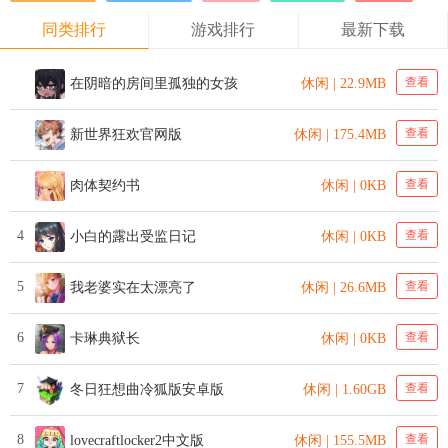
同类排行
游戏排行
最新下载
查看
在阴暗的房间里孤独的女孩
休闲 | 22.9MB
查看
新世界狂欢官网版
休闲 | 175.4MB
查看
肉体契约书
休闲 | 0KB
4
查看
小白的露出受监日记
休闲 | 0KB
5
查看
我老婆实在太漂亮了
休闲 | 26.6MB
6
查看
卡琳典狱长
休闲 | 0KB
7
查看
冬日狂想曲冷狐版安卓版
休闲 | 1.60GB
8
查看
lovecraftlocker2中文版
休闲 | 155.5MB