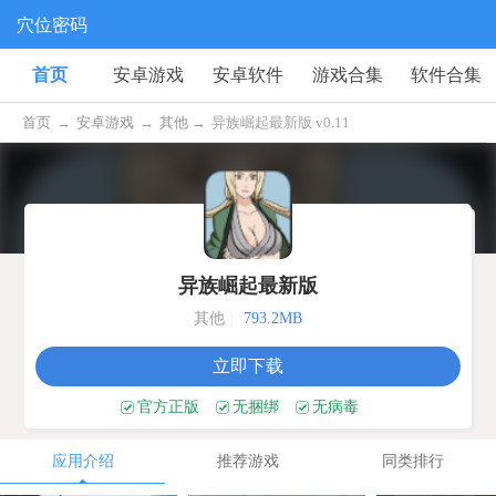
穴位密码
首页
安卓游戏
安卓软件
游戏合集
软件合集
首页
→
安卓游戏
→
其他 →
异族崛起最新版 v0.11
异族崛起最新版
其他
|
793.2MB
立即下载
官方正版
无捆绑
无病毒
应用介绍
推荐游戏
同类排行