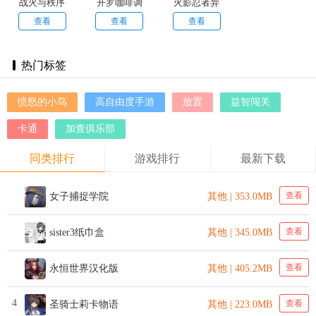
战火与秩序
开罗咖啡调
火影忍者异
国际服
合物语
族崛起
查看
查看
查看
热门标签
愤怒的小鸟
高自由度手游
放置
益智闯关
卡通
加查俱乐部
同类排行
游戏排行
最新下载
查看
女子捕捉学院
其他 | 353.0MB
查看
sister3纸巾盒
其他 | 345.0MB
查看
永恒世界汉化版
其他 | 405.2MB
4
查看
圣骑士莉卡物语
其他 | 223.0MB