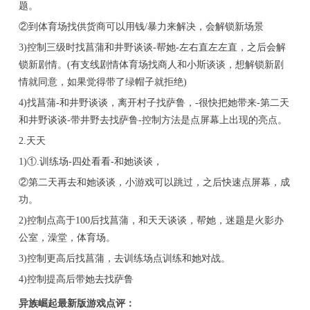
题。
②到体育场找供货商可以用钱/暴力来解决，会解锁新场景
3)控制三级时找菖蒲和井野谈谈-帮她-左右直左左直，之后会解
锁新剧情。(有支线剧情体育场找商人和小斯谈谈，想解锁新剧
情就同意，如果觉得带了绿帽子就拒绝)
4)找菖蒲-和井野谈谈，离开村子找萨鲁，-很快把她带来-第二天
和井野谈谈-带井野去找萨鲁-控制方法是点屏幕上出现的亮点。
2.天天
1)①.训练场-四处看看-和她谈谈，
②第二天再去和她谈谈，小游戏可以跳过，之后快速点屏幕，成
功。
2)控制点高于100后找菖蒲，和天天谈谈，帮她，迷题是火影办
公室，澡堂，体育场。
3)控制更高后找菖蒲，去训练场点训练和她对战。
4)控制提高后带她去找萨鲁
异族崛起最新版游戏点评：