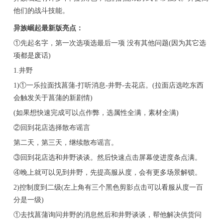
他们的战斗技能。
异族崛起最新版亮点：
①先起名字，第一次选项选最后一项 没有其他问题(因为其它选
项都是废话)
1.井野
1)①一乐拉面找菖蒲-打听消息-井野-去花店。(拉面店选吃东西
会触发关于菖蒲的新剧情)
(如果想快速完成可以点作弊，选属性全满，素材全满)
②回到花店选择散布谣言
第二天，第三天，继续散布谣言。
③回到花店选和井野谈谈。然后快速点击屏幕使进度条点满。
④晚上就可以见到井野，先提高服从度，会有更多场景解锁。
2)控制度到二级(左上角有三个黑色剪影点击可以看服从度一百
分是一级)
①去找菖蒲询问井野的消息然后和井野谈谈，帮他解决供货问