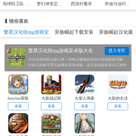
地球防卫队 v1.2.4
梦幻神宠定制版 v2.0
西游封魔录 v1.0.0
班迪与油印机 v1.1.2
猜你喜欢
繁星汉化组rpg游戏安
异族崛起下载安装
异族崛起汉化最
卓版大全
汉化版
新版本
繁星汉化组rpg游戏安卓版大全
进入专区
汉化游戏帮助玩家们将一些晦涩难懂的游戏内容都能够理解，
玩家们能够享受到超棒的游戏体验。这次游戏都有着自己独特
的剧情线，玩家们在其中能够见识到一个不同的世界。我们帮
大家整理了一些相关游戏，喜欢的玩家可以来看看。
furrybar冒险
火影战记联
火柴人绳索
火影的生活
酒馆汉化版
机版
英雄2老版
查看
查看
查看
查看
本