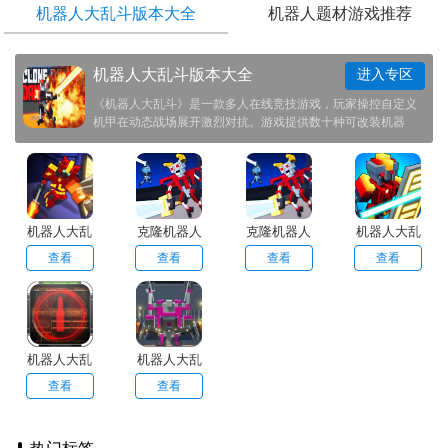
机器人大乱斗版本大全
机器人题材游戏推荐
机器人大乱斗版本大全
进入专区
《机器人大乱斗》是一款多人在线竞技游戏，玩家操控自定义
机甲在动态战场展开激烈对抗。游戏提供数十种可改装机器
人，涵盖近战、远程和支援类型，支持配件自由组合与涂装设
计。战斗融合地形破坏与能量管理系统，团队配合与战术微操
决定胜负。快节奏的3D乱斗体验，满足机甲爱好者的战斗幻
想。
机器人大乱
克隆机器人
克隆机器人
机器人大乱
斗官方正版
大乱斗mod
大乱斗中文
斗无广告版
查看
查看
查看
查看
菜单
版
机器人大乱
机器人大乱
斗官方手机
斗
查看
查看
版