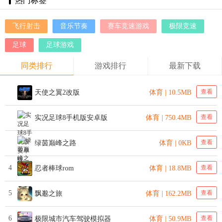
热门标签
飞行射击
音乐节奏
赛车竞速游戏
极限竞速
足球
足球游戏
同类排行
游戏排行
最新下载
查看
天使之翼2改版
体育 | 10.5MB
查看
实况足球8手机版安卓版
体育 | 750.4MB
查看
绿茵巅峰之路
体育 | 0KB
4
查看
忍者棒球rom
体育 | 18.8MB
5
查看
飘邈之旅
体育 | 162.2MB
6
查看
极限城市汽车驾驶模拟器
体育 | 50.9MB