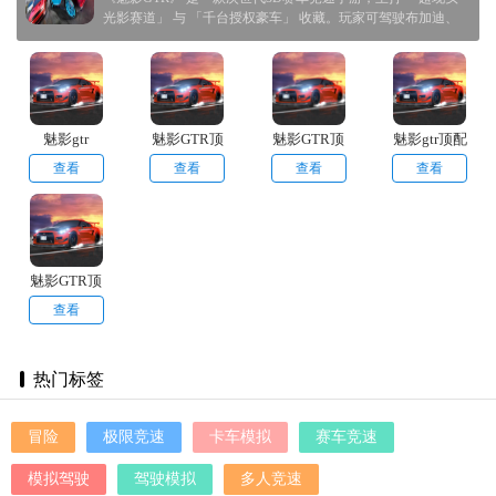
光影赛道」 与 「千台授权豪车」 收藏。玩家可驾驶布加迪、
兰博基尼等真实超跑，在动态天气的迪拜、东京等城市狂飙。
独创 “魅影模式” ——车辆高速行驶时会触发幻影尾焰，搭配
ASMR级引擎声浪沉浸感爆表！
魅影gtr
魅影GTR顶
魅影GTR顶
魅影gtr顶配
配版手机版
配版正版
版安卓版
查看
查看
查看
查看
魅影GTR顶
配版
查看
热门标签
冒险
极限竞速
卡车模拟
赛车竞速
模拟驾驶
驾驶模拟
多人竞速