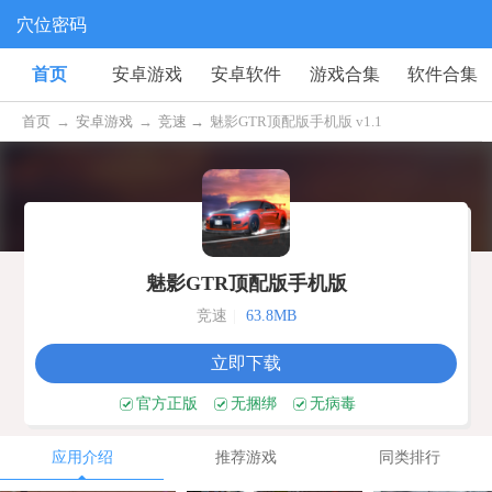
穴位密码
首页
安卓游戏
安卓软件
游戏合集
软件合集
首页
→
安卓游戏
→
竞速 →
魅影GTR顶配版手机版 v1.1
魅影GTR顶配版手机版
竞速
|
63.8MB
立即下载
官方正版
无捆绑
无病毒
应用介绍
推荐游戏
同类排行