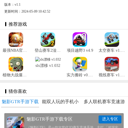
版本：v1.1
更新时间：2024-05-09 10:42:52
推荐游戏
最强NBA官网版 v1.44.551
登山赛车2淦朋内购版 v1.59.1
项目越野3 v4.9
太空赛车 v1.1.1
slx漂移 v1.032
植物大战僵尸1 v2.9.10
实力搬砖 v0.0.3
视线赛车 v1.669
猜你喜欢
魅影GTR手游下载
能双人玩的手机小
多人联机赛车竞速游
专区
游戏
戏推荐
魅影GTR手游下载专区
进入专区
《魅影GTR》 是一款次世代3D赛车竞速手游，主打 「超现实