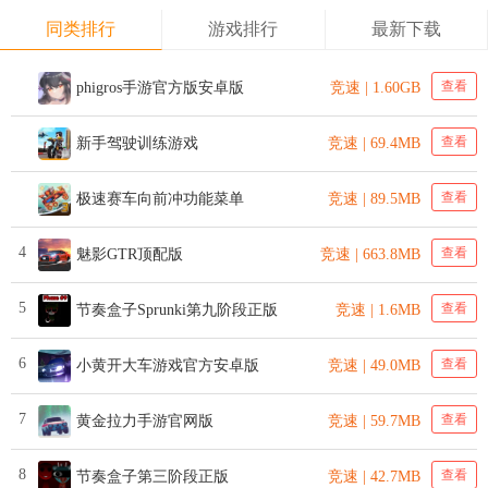
同类排行
游戏排行
最新下载
查看
phigros手游官方版安卓版
竞速 | 1.60GB
查看
新手驾驶训练游戏
竞速 | 69.4MB
查看
极速赛车向前冲功能菜单
竞速 | 89.5MB
4
查看
魅影GTR顶配版
竞速 | 663.8MB
5
查看
节奏盒子Sprunki第九阶段正版
竞速 | 1.6MB
6
查看
小黄开大车游戏官方安卓版
竞速 | 49.0MB
7
查看
黄金拉力手游官网版
竞速 | 59.7MB
8
查看
节奏盒子第三阶段正版
竞速 | 42.7MB