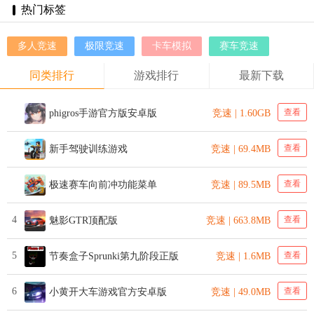
热门标签
多人竞速
极限竞速
卡车模拟
赛车竞速
同类排行
游戏排行
最新下载
查看
phigros手游官方版安卓版
竞速 | 1.60GB
查看
新手驾驶训练游戏
竞速 | 69.4MB
查看
极速赛车向前冲功能菜单
竞速 | 89.5MB
4
查看
魅影GTR顶配版
竞速 | 663.8MB
5
查看
节奏盒子Sprunki第九阶段正版
竞速 | 1.6MB
6
查看
小黄开大车游戏官方安卓版
竞速 | 49.0MB