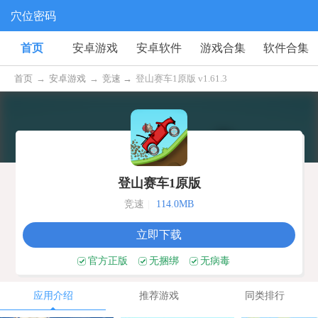
穴位密码
首页
安卓游戏
安卓软件
游戏合集
软件合集
首页
→
安卓游戏
→
竞速 →
登山赛车1原版 v1.61.3
登山赛车1原版
竞速
|
114.0MB
立即下载
官方正版
无捆绑
无病毒
应用介绍
推荐游戏
同类排行