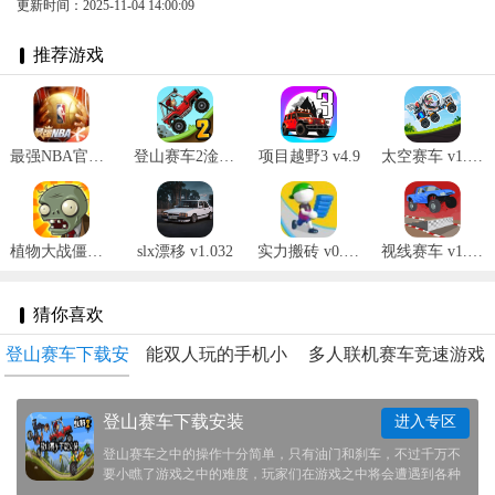
更新时间：2025-11-04 14:00:09
推荐游戏
最强NBA官网版 v1.44.551
登山赛车2淦朋内购版 v1.59.1
项目越野3 v4.9
太空赛车 v1.1.1
植物大战僵尸1 v2.9.10
slx漂移 v1.032
实力搬砖 v0.0.3
视线赛车 v1.669
猜你喜欢
登山赛车下载安
能双人玩的手机小
多人联机赛车竞速游戏
装
游戏
推荐
登山赛车下载安装
进入专区
登山赛车之中的操作十分简单，只有油门和刹车，不过千万不
要小瞧了游戏之中的难度，玩家们在游戏之中将会遭遇到各种
各样的陡坡。这次我们帮大家整理了一些登山赛车的不同版