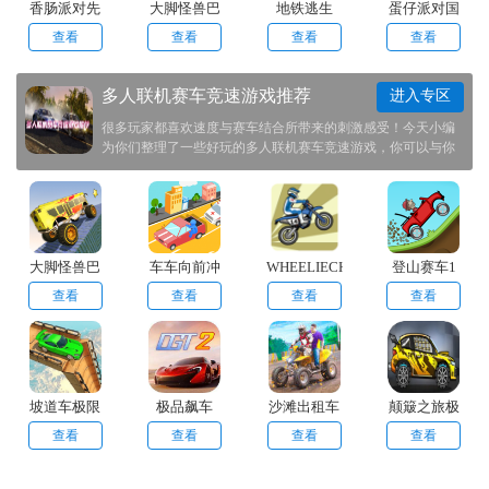
香肠派对先
大脚怪兽巴
地铁逃生
蛋仔派对国
行服
士特级
2024最新版
际服
查看
查看
查看
查看
本
多人联机赛车竞速游戏推荐
进入专区
很多玩家都喜欢速度与赛车结合所带来的刺激感受！今天小编
为你们整理了一些好玩的多人联机赛车竞速游戏，你可以与你
的好友组队打败在场的其他赛车手，也可以与他1v1比比看谁才
是最强的！你可以选择自己所喜欢的赛车进行比赛！
大脚怪兽巴
车车向前冲
WHEELIECHALLENGE
登山赛车1
士特级
游戏中文版
原版
查看
查看
查看
查看
坡道车极限
极品飙车
沙滩出租车
颠簸之旅极
挑战手游
手游
速竞赛手游
查看
查看
查看
查看
完整版