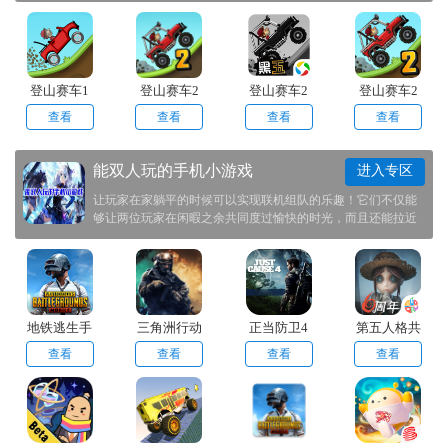
本，带领着玩家们感受其中的乐趣，祝大家玩的开心！
登山赛车1
登山赛车2
登山赛车2
登山赛车2
原版
国际服
国际
晴空
查看
查看
查看
查看
能双人玩的手机小游戏
进入专区
让玩家在家躺平的时候可以实现联机组队的乐趣！它们不仅能
够让两位玩家在闲暇之余共同度过愉快的时光，而且还能拉近
彼此之间的关系！双人合作，玩家在面对困难时相互扶持、共
同克服困难，解决关卡中的难题，共同到达终点！
地铁逃生手
三角洲行动
正当防卫4
第五人格共
机版正式服
测试服手机
手游
研服官方版
查看
查看
查看
查看
版