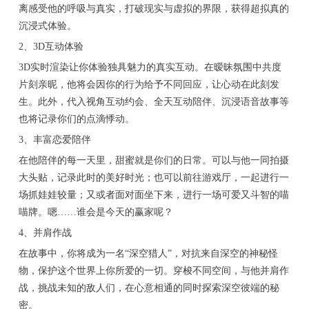
离感受他的呼吸与真实，打破现实与虚拟的界限，获得超拟真的
沉浸式体验。
2、3D互动体验
3D实时渲染让你体验独具魅力的真实互动。在暧昧氛围中共度
片刻亲昵，他将会因你的行为给予不同回应，让心动在此刻发
生。此外，代入视角互动约会、全天互动陪伴、沉浸语音故事等
也将记录你们的点滴悸动。
3、丰富恋爱陪伴
在他陪伴的每一天里，甜蜜就是你们的日常。可以与他一同拍摄
大头贴，记录此时的美好时光；也可以前往游戏厅，一起进行一
场抓娃娃较量；又或者面对面坐下来，进行一场可爱又斗智的喵
喵牌。嗯……谁会是今天的赢家呢？
4、并肩作战
在故事中，你将成为一名“深空猎人”，对抗来自深空的神秘怪
物，保护这个世界上你所爱的一切。穿梭不同空间，与他并肩作
战，挑战未知的敌人们，在心意相通的同时探索深空彼端的秘
密。