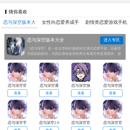
猜你喜欢
恋与深空版本大
女性向恋爱养成手
剧情类恋爱游戏手机
全
游
版
恋与深空版本大全
进入专区
《恋与深空》是一款太空科幻题材的沉浸式恋爱手游，玩家作
为星际勘探员，与四位身份各异的男主角展开跨星系羁绊。游
戏采用3D实时互动系统，支持VR模式近距离互动，剧情融合
虫洞跳跃、外星文明等硬科幻元素。独创&quot;引力心跳&quot;
玩法，通过体感设备真实反馈角色情绪波动。
恋与深空官
恋与深空通
恋与深空抽
恋与深空国
服手游版
用版
卡模拟器
际服
查看
查看
查看
查看
恋与深空手
恋与深空2.0
恋与深空官
恋与深空官