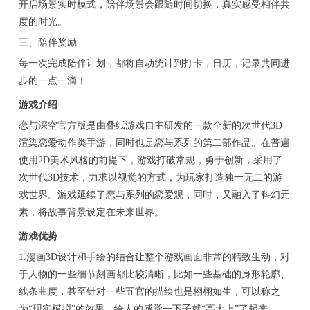
开启场景实时模式，陪伴场景会跟随时间切换，真实感受相伴共
度的时光。
三、陪伴奖励
每一次完成陪伴计划，都将自动统计到打卡，日历，记录共同进
步的一点一滴！
游戏介绍
恋与深空官方版是由叠纸游戏自主研发的一款全新的次世代3D
渲染恋爱动作类手游，同时也是恋与系列的第二部作品。在普遍
使用2D美术风格的前提下，游戏打破常规，勇于创新，采用了
次世代3D技术，力求以视觉的方式，为玩家打造独一无二的游
戏世界。游戏延续了恋与系列的恋爱观，同时，又融入了科幻元
素，将故事背景设定在未来世界。
游戏优势
1.漫画3D设计和手绘的结合让整个游戏画面非常的精致生动，对
于人物的一些细节刻画都比较清晰，比如一些基础的身形轮廓、
线条曲度，甚至针对一些五官的描绘也是栩栩如生，可以称之
为“现实模拟”的效果，给人的感觉一下子就“高大上”了起来。