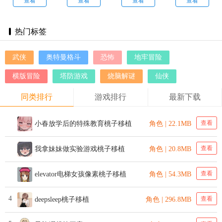
游官服
版本
服
方版
查看
查看
查看
查看
热门标签
武侠
奥特曼格斗
恐怖
地牢冒险
横版冒险
塔防游戏
烧脑解谜
仙侠
同类排行
游戏排行
最新下载
查看
小春放学后的特殊教育桃子移植
角色 | 22.1MB
查看
我拿妹妹做实验游戏桃子移植
角色 | 20.8MB
查看
elevator电梯女孩像素桃子移植
角色 | 54.3MB
4
查看
deepsleep桃子移植
角色 | 296.8MB