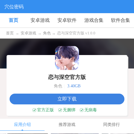
穴位密码
首页
安卓游戏
安卓软件
游戏合集
软件合集
首页
→
安卓游戏
→
角色 →
恋与深空官方版 v1.0.0
恋与深空官方版
角色
|
3.40GB
立即下载
官方正版
无捆绑
无病毒
应用介绍
推荐游戏
同类排行