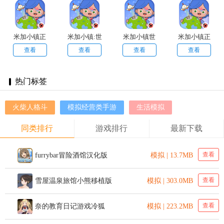
米加小镇正
米加小镇:世
米加小镇世
米加小镇正
版无广告
界(最新版)
界无广告免
版
查看
查看
查看
查看
2024
全部解锁
费版
热门标签
火柴人格斗
模拟经营类手游
生活模拟
同类排行
游戏排行
最新下载
查看
furrybar冒险酒馆汉化版
模拟 | 13.7MB
查看
雪屋温泉旅馆小熊移植版
模拟 | 303.0MB
查看
奈的教育日记游戏冷狐
模拟 | 223.2MB