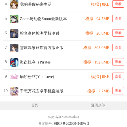
4
查看
我的暑假秘密生活
模拟 | 0KB
5
查看
Zoom与动物Zoom最新版本
模拟 | 94.5MB
6
查看
检查身体检测学校冷狐
模拟 | 20.0MB
7
查看
雪屋温泉旅馆官方版正版
模拟 | 303.0MB
8
查看
海盗掠夺（Pirates!）
模拟 | 192.6MB
9
查看
病娇粉丝(Yan Love)
模拟 | 0KB
10
查看
千恋万花安卓手机直装版
模拟 | 7.7MB
首页
返回顶部
copyright xueweimima
备案编号:
闽ICP备2026004168号-2