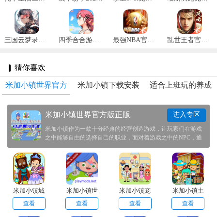
三国云梦录正式版 v0.24.4
四季合合游戏最新版 v1.1.3
最强NBA官网版 v1.44.551
乱世王者官网版 v2.0.70.888
猜你喜欢
米加小镇世界官方
米加小镇下载安装
适合上班玩的养成
版正版
最新版
类手游
米加小镇世界官方版正版
进入专区
米加小镇作为一款十分经典的经营创造游戏，让玩家们在游戏
之中能够自由的选择自己的职业，面对着游戏之中的NPC，通
过和他们的交流你能够更深的了解这个世界。这次帮助玩家们
整理了一些米加小镇的相关版本快来试试吧!
米加小镇城
米加小镇世
米加小镇宠
米加小镇土
堡
界2024最新
物世界
豪酒店
查看
查看
查看
查看
版中文版