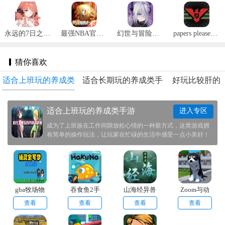
永远的7日之都官网版 v1.96.455
最强NBA官网版 v1.44.551
幻世与冒险国际服 v1.1.484
papers please安卓汉化版 v1.4.12
猜你喜欢
适合上班玩的养成类
适合长期玩的养成类手
好玩比较肝的
手游
游推荐
游戏
适合上班玩的养成类手游
进入专区
成为了上班族在工作间隙放松心情的一种新方式，这类游戏拥
有简单的操作玩法，让玩家在忙碌的生活中感受一点小美好！
享受游戏的乐趣！玩家在这里可以选择自己喜欢的角色来进行
养成，不断的提升他的实力与属性，陪伴他一起长大！
gba牧场物
吞食鱼2手
山海经异兽
Zoom与动
语
机中文版
录正版官网
物Zoom
查看
查看
查看
查看
版