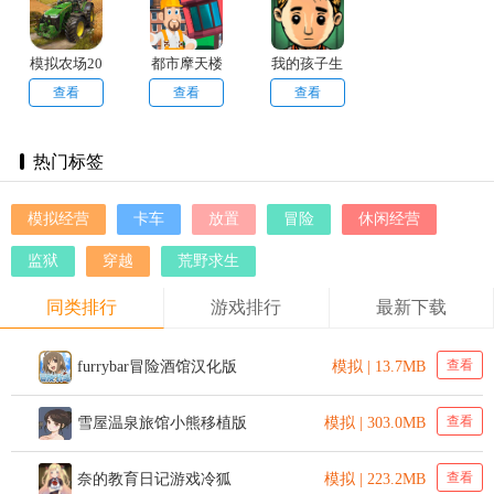
模拟农场20
都市摩天楼
我的孩子生
最新版
中文版
命之泉中文
查看
查看
查看
版
热门标签
模拟经营
卡车
放置
冒险
休闲经营
监狱
穿越
荒野求生
同类排行
游戏排行
最新下载
查看
furrybar冒险酒馆汉化版
模拟 | 13.7MB
查看
雪屋温泉旅馆小熊移植版
模拟 | 303.0MB
查看
奈的教育日记游戏冷狐
模拟 | 223.2MB