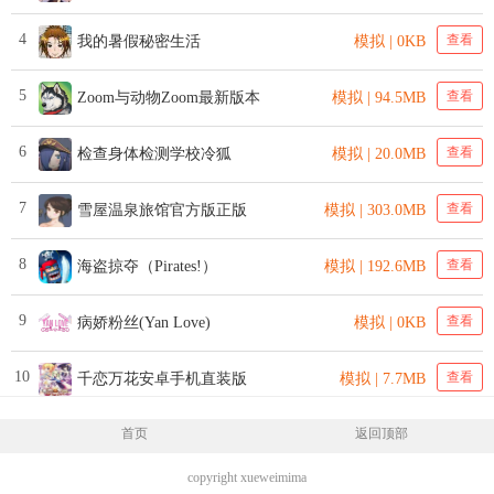
4
查看
我的暑假秘密生活
模拟 | 0KB
5
查看
Zoom与动物Zoom最新版本
模拟 | 94.5MB
6
查看
检查身体检测学校冷狐
模拟 | 20.0MB
7
查看
雪屋温泉旅馆官方版正版
模拟 | 303.0MB
8
查看
海盗掠夺（Pirates!）
模拟 | 192.6MB
9
查看
病娇粉丝(Yan Love)
模拟 | 0KB
10
查看
千恋万花安卓手机直装版
模拟 | 7.7MB
首页
返回顶部
copyright xueweimima