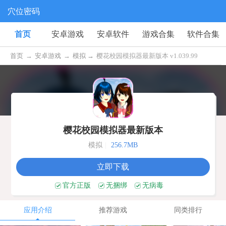
穴位密码
首页
安卓游戏
安卓软件
游戏合集
软件合集
首页
→
安卓游戏
→
模拟 →
樱花校园模拟器最新版本 v1.039.99
樱花校园模拟器最新版本
模拟
|
256.7MB
立即下载
官方正版
无捆绑
无病毒
应用介绍
推荐游戏
同类排行