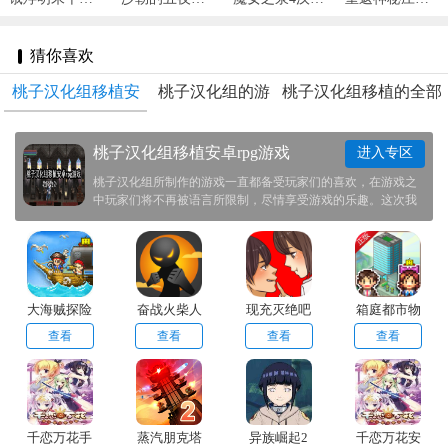
猜你喜欢
桃子汉化组移植安
桃子汉化组的游
桃子汉化组移植的全部
卓rpg游戏
戏大全
安卓游戏
桃子汉化组移植安卓rpg游戏
进入专区
桃子汉化组所制作的游戏一直都备受玩家们的喜欢，在游戏之
中玩家们将不再被语言所限制，尽情享受游戏的乐趣。这次我
们帮大家整理了一些桃子汉化组移植安卓rpg游戏推荐给大家，
欢迎感兴趣的玩家前来本站之中下载体验一番！
大海贼探险
奋战火柴人
现充灭绝吧
箱庭都市物
物语debug
2
语
查看
查看
查看
查看
千恋万花手
蒸汽朋克塔
异族崛起2
千恋万花安