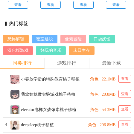
机汉化版无
防2
卓手机直装
查看
查看
查看
查看
广告
版
热门标签
恐怖解谜
密室逃脱
像素冒险
口袋妖怪
汉化版游戏
好玩的音乐
末日生存
同类排行
游戏排行
最新下载
查看
小春放学后的特殊教育桃子移植
角色 | 22.1MB
查看
我拿妹妹做实验游戏桃子移植
角色 | 20.8MB
查看
elevator电梯女孩像素桃子移植
角色 | 54.3MB
4
查看
deepsleep桃子移植
角色 | 296.8MB