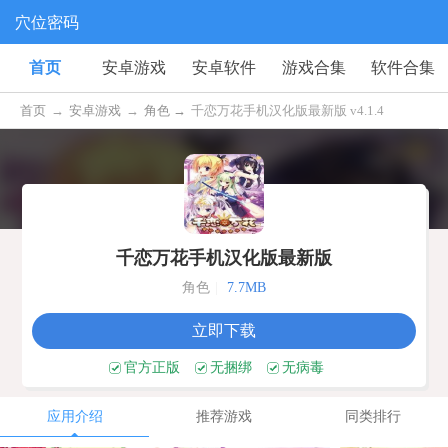
穴位密码
首页
安卓游戏
安卓软件
游戏合集
软件合集
首页
→
安卓游戏
→
角色 →
千恋万花手机汉化版最新版 v4.1.4
千恋万花手机汉化版最新版
角色
|
7.7MB
立即下载
官方正版
无捆绑
无病毒
应用介绍
推荐游戏
同类排行