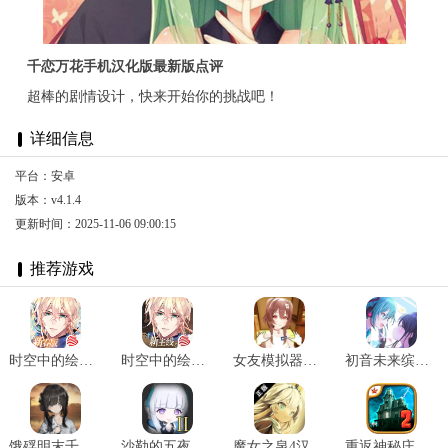
千恋万花手机汉化版最新版点评
超棒的剧情设计，快来开始你的挑战吧！
详细信息
平台：安卓
版本：v4.1.4
更新时间：2025-11-06 09:00:15
推荐游戏
时空中的绘旅人新春版 v1.0.32
时空中的绘旅人网易版 v1.0.37
女友模拟器手机版正版 v1.0.2
初音未来缤纷舞台中文版官服 v3.4.1
饿殍明末千里行手游完整版 v2.6
沙勒的五夜后宫2正式版 v0.1.0
魔女之泉4汉化版安卓版 v1.0.4
重返神秘庄园2汉化版 v1.0.3