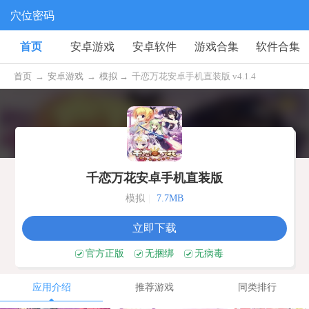
穴位密码
首页
安卓游戏
安卓软件
游戏合集
软件合集
首页
→
安卓游戏
→
模拟 →
千恋万花安卓手机直装版 v4.1.4
千恋万花安卓手机直装版
模拟
|
7.7MB
立即下载
官方正版
无捆绑
无病毒
应用介绍
推荐游戏
同类排行