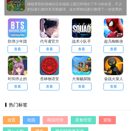
移植类型的游戏往往在端游上面已经闯出了不小的名堂，不少
的玩家们都对其耳熟能详。这次帮助玩家们整理了一些优秀的
从端游上面移植而来的游戏供大家选择，让玩家们在游戏之中
能够享受到不一样的快感，快来尝试一下吧！
防弹少年团
代号鸢官方
战术小队手
超凡蜘蛛侠
宇宙故事
正版简中服
机版官方正
2手游中文
查看
查看
查看
查看
版
版
时间停止的
杏林物语安
大海贼探险
奋战火柴人
村庄小熊移
卓版
物语debug
2
查看
查看
查看
查看
植
热门标签
放置
校园
模拟经营
美食经营
冒险