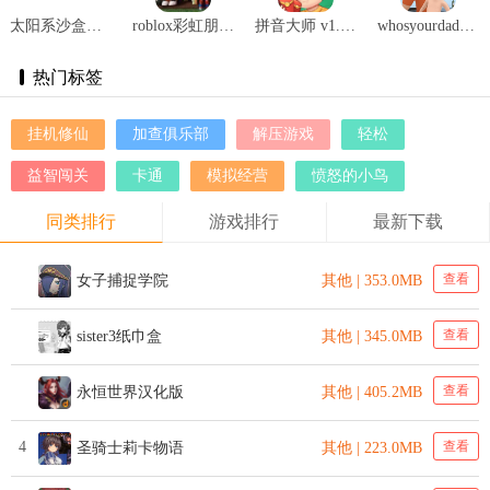
太阳系沙盒游戏 v1.0
roblox彩虹朋友手机版 v2.665.684
拼音大师 v1.0.7
whosyourdaddy v1.1
热门标签
挂机修仙
加查俱乐部
解压游戏
轻松
益智闯关
卡通
模拟经营
愤怒的小鸟
同类排行
游戏排行
最新下载
查看
女子捕捉学院
其他 | 353.0MB
查看
sister3纸巾盒
其他 | 345.0MB
查看
永恒世界汉化版
其他 | 405.2MB
4
查看
圣骑士莉卡物语
其他 | 223.0MB