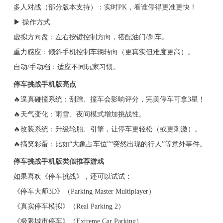
多人对战（部分版本支持）：实时PK，看谁停得更准更快！
▶ 操作方式
虚拟方向盘：左右按键控制方向，搭配油门/刹车。
重力感应：倾斜手机控制车辆转向（更真实但难度更高）。
自动/手动档：适应不同玩家习惯。
停车挑战手机版亮点
🔥逼真碰撞系统：刮蹭、撞车会影响评分，完美停车可拿3星！
🔥天气变化：雨雪、夜间模式增加挑战性。
🔥改装系统：升级轮胎、引擎，让停车更轻松（或更刺激）。
🔥搞笑彩蛋：比如“大象占车位”“突然出现的行人”等意外事件。
停车挑战手机版类似推荐游戏
如果喜欢《停车挑战》，还可以试试：
《停车大师3D》（Parking Master Multiplayer）
《真实停车模拟》（Real Parking 2）
《极限城市停车》（Extreme Car Parking）