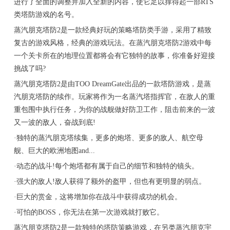
进行了全面的调整并加入全新的内容，使它足以撑得起一部RTS
类塔防游戏的名号。
蒸汽朋克塔防2是一款经典好玩的策略塔防类手游，采用了精致
复古的游戏风格，经典的游戏玩法。在蒸汽朋克塔防2游戏中每
一个关卡所在的地理位置都将会有它独特的故事，你准备好迎接
挑战了吗?
蒸汽朋克塔防2是由TOO DreamGate出品的一款塔防游戏，是蒸
汽朋克塔防的续作。玩家将作为一名蒸汽塔指挥官，在敌人的重
重包围中执行任务，为你的战舰做好防卫工作，阻击前来的一波
又一波的敌人，奋战到底!
·独特的蒸汽朋克塔续集，更多的炮塔、更多的敌人、航空母
舰、巨大的欧洲地图and...
·动态的战斗!每个炮塔都有属于自己的细节和独特的镜头。
·强大的敌人!敌人获得了额外的盔甲，但也有更明显的弱点。
·巨大的赏金，这将增加你在战斗中获得成功的机会。
·可怕的BOSS，你无法在第一次游戏就打败它。
蒸汽朋克塔防2是一款独特的塔防策略游戏，在另类蒸汽朋克宇