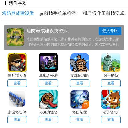
猜你喜欢
塔防养成建设类
pc移植手机单机游
桃子汉化组移植安卓
游戏
戏大全
rpg游戏
塔防养成建设类游戏
进入专区
塔防类型的游戏考验玩家们排兵布阵的能力，在游戏之中玩家
们需要利用不同的建筑物来阻挡敌军的进攻。游戏之中玩家们
还需要根据对手的弱点来布置阵容。这次帮助玩家们整理了一
些塔防类型的游戏，快来挑战一下自己吧！
僵尸猎人塔
墓地入侵塔
超幸运塔防
射手塔防
防英雄
防
查看
查看
查看
查看
家园塔防保
巧克力怪塔
塔防纪元
猴子塔防6
卫战
防
查看
查看
查看
查看