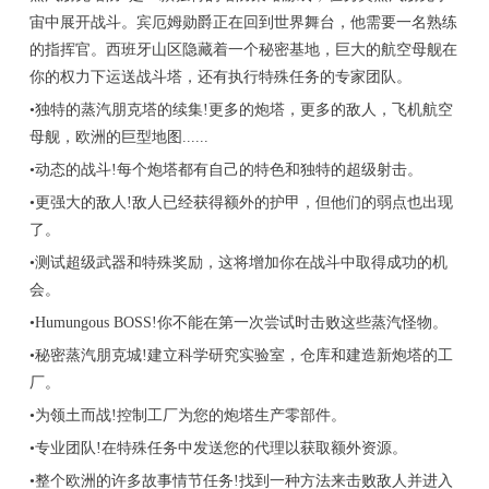
宙中展开战斗。宾厄姆勋爵正在回到世界舞台，他需要一名熟练
的指挥官。西班牙山区隐藏着一个秘密基地，巨大的航空母舰在
你的权力下运送战斗塔，还有执行特殊任务的专家团队。
•独特的蒸汽朋克塔的续集!更多的炮塔，更多的敌人，飞机航空
母舰，欧洲的巨型地图......
•动态的战斗!每个炮塔都有自己的特色和独特的超级射击。
•更强大的敌人!敌人已经获得额外的护甲，但他们的弱点也出现
了。
•测试超级武器和特殊奖励，这将增加你在战斗中取得成功的机
会。
•Humungous BOSS!你不能在第一次尝试时击败这些蒸汽怪物。
•秘密蒸汽朋克城!建立科学研究实验室，仓库和建造新炮塔的工
厂。
•为领土而战!控制工厂为您的炮塔生产零部件。
•专业团队!在特殊任务中发送您的代理以获取额外资源。
•整个欧洲的许多故事情节任务!找到一种方法来击败敌人并进入