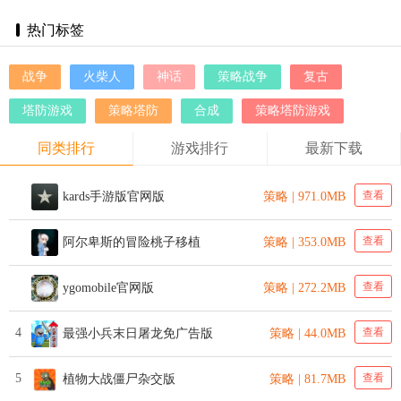
热门标签
战争
火柴人
神话
策略战争
复古
塔防游戏
策略塔防
合成
策略塔防游戏
同类排行
游戏排行
最新下载
查看
kards手游版官网版
策略 | 971.0MB
查看
阿尔卑斯的冒险桃子移植
策略 | 353.0MB
查看
ygomobile官网版
策略 | 272.2MB
4
查看
最强小兵末日屠龙免广告版
策略 | 44.0MB
5
查看
植物大战僵尸杂交版
策略 | 81.7MB