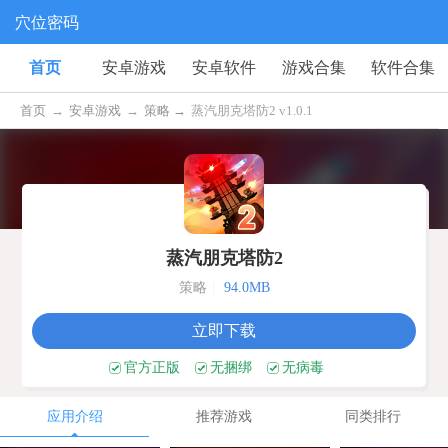
穴位密码
首页
安卓游戏
安卓软件
游戏合集
软件合集
首页
→
安卓游戏
→
策略 →
蒸汽朋克塔防2 v1.0.1
蒸汽朋克塔防2
策略
|
94.0MB
立即下载
官方正版
无捆绑
无病毒
应用介绍
推荐游戏
同类排行