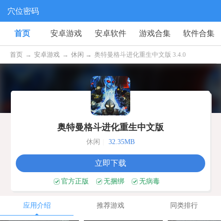
穴位密码
首页
安卓游戏
安卓软件
游戏合集
软件合集
首页
→
安卓游戏
→
休闲 →
奥特曼格斗进化重生中文版 3.4.0
奥特曼格斗进化重生中文版
休闲
|
32.35MB
立即下载
官方正版
无捆绑
无病毒
应用介绍
推荐游戏
同类排行