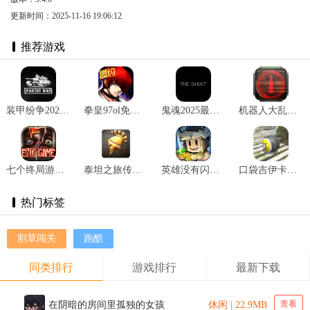
更新时间：2025-11-16 19:06:12
推荐游戏
装甲纷争2025最新版 v2024.1.18.2
拳皇97ol免费版 v3.3.5
鬼魂2025最新版 v1.32.5
机器人大乱斗官方手机版 v1.2.3
七个终局游戏 v1.2.8
泰坦之旅传奇版完整版纯净版 v3.0.5141
英雄没有闪官网版 v1.4.0.0
口袋吉伊卡哇内置mod菜单版 v1.1.3
热门标签
割草闯关
跑酷
同类排行
游戏排行
最新下载
查看
在阴暗的房间里孤独的女孩
休闲 | 22.9MB