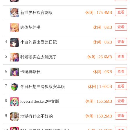
查看
新世界狂欢官网版
休闲 | 175.4MB
查看
肉体契约书
休闲 | 0KB
4
查看
小白的露出受监日记
休闲 | 0KB
5
查看
我老婆实在太漂亮了
休闲 | 26.6MB
6
查看
卡琳典狱长
休闲 | 0KB
7
查看
冬日狂想曲冷狐版安卓版
休闲 | 1.60GB
8
查看
lovecraftlocker2中文版
休闲 | 155.5MB
9
查看
地狱有什么不好的
休闲 | 150.2MB