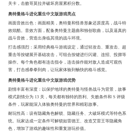
关卡，击败哥莫拉并破坏房屋累积分数。
奥特曼格斗进化重生中文版游戏亮点
画面音效出色：画面精美，奥特曼和怪兽形象还原度高，战斗特
效炫酷。音效方面，配备奥特曼主题曲和独创歌曲，以及逼真的
战斗音效，营造出身临其境的战斗环境。
打击感强烈：采用经典格斗游戏设定，通过轻攻击、重攻击、超
重击等按键展开基础攻击，可组合按键进行闪避、连招、投掷等
操作。每个角色都有连击指令，连击操作能对敌人造成可观伤
害，打击感拳拳到肉，让玩家体验到畅快的格斗感觉。
奥特曼格斗进化重生中文版游戏优势
剧情丰富有深度：以保护地球的奥特曼与怪兽战斗为背景，故事
模式剧情分为 13 关，每关都有独特的胜利、失败条件和 S 评级
条件，玩家能深入体验奥特曼的世界和精彩故事。
耐玩性高：设有隐藏角色解锁、隐藏任务、大破坏模式等特色系
统。玩家达成一定条件可解锁如雷德王、改造艾雷王等隐藏角
色，增加了游戏的趣味性和重复游玩价值。