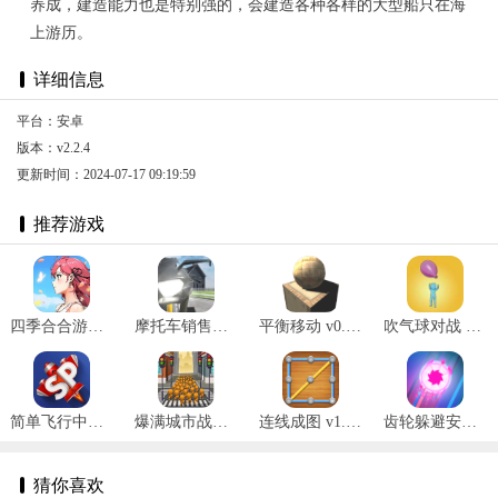
养成，建造能力也是特别强的，会建造各种各样的大型船只在海
上游历。
详细信息
平台：安卓
版本：v2.2.4
更新时间：2024-07-17 09:19:59
推荐游戏
四季合合游戏最新版 v1.1.3
摩托车销售模拟器2025 v1.1
平衡移动 v0.1.3
吹气球对战 v0.1安卓版
简单飞行中文版最新版 v1.12.128
爆满城市战争 v1.1
连线成图 v1.0.0
齿轮躲避安卓版 v1.3.2
猜你喜欢