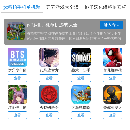
pc移植手机单机游
开罗游戏大全汉
桃子汉化组移植安卓
戏大全
化版
rpg游戏
pc移植手机单机游戏大全
进入专区
移植类型的游戏往往在端游上面已经闯出了不小的名堂，不少
的玩家们都对其耳熟能详。这次帮助玩家们整理了一些优秀的
从端游上面移植而来的游戏供大家选择，让玩家们在游戏之中
能够享受到不一样的快感，快来尝试一下吧！
防弹少年团
代号鸢官方
战术小队手
超凡蜘蛛侠
宇宙故事
正版简中服
机版官方正
2手游中文
查看
查看
查看
查看
版
版
时间停止的
杏林物语安
大海贼探险
奋战火柴人
村庄小熊移
卓版
物语debug
2
查看
查看
查看
查看
植