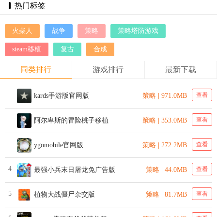
热门标签
火柴人
战争
策略
策略塔防游戏
steam移植
复古
合成
同类排行
游戏排行
最新下载
查看
kards手游版官网版
策略 | 971.0MB
查看
阿尔卑斯的冒险桃子移植
策略 | 353.0MB
查看
ygomobile官网版
策略 | 272.2MB
4
查看
最强小兵末日屠龙免广告版
策略 | 44.0MB
5
查看
植物大战僵尸杂交版
策略 | 81.7MB