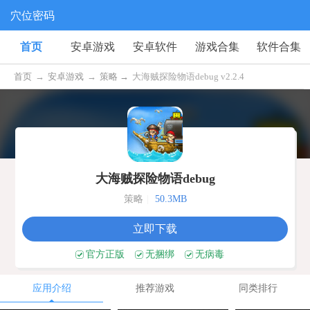
穴位密码
首页
安卓游戏
安卓软件
游戏合集
软件合集
首页
→
安卓游戏
→
策略 →
大海贼探险物语debug v2.2.4
大海贼探险物语debug
策略
|
50.3MB
立即下载
官方正版
无捆绑
无病毒
应用介绍
推荐游戏
同类排行