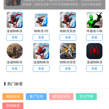
【蜘蛛侠小游戏】小编在这里给大家推荐了一些和蜘蛛侠相关
的游戏，游戏包含多个平行宇宙蜘蛛侠角色，支持升级技能和
自定义战衣。快节奏玩法搭配电影级画面，完美还原摆荡快
感。
漫威蜘蛛侠
蜘蛛侠3同
蜘蛛侠英雄
终极格斗蜘
迈尔斯3手
人版
3安卓免费
蛛侠安卓版
查看
查看
查看
查看
游免费版
版
漫威蜘蛛侠
漫威蜘蛛侠
蜘蛛侠英雄
漫威蜘蛛侠
2通用版
迈尔斯3
归来游戏官
迈尔斯莫拉
查看
查看
查看
查看
方最新版
莱斯
热门标签
角色扮演
僵尸生存
甜瓜游乐场
音乐节奏
恐怖解谜