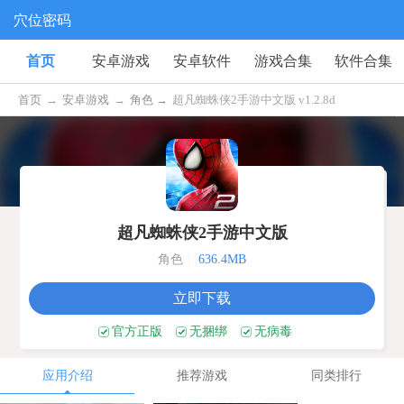
穴位密码
首页
安卓游戏
安卓软件
游戏合集
软件合集
首页
→
安卓游戏
→
角色 →
超凡蜘蛛侠2手游中文版 v1.2.8d
超凡蜘蛛侠2手游中文版
角色
|
636.4MB
立即下载
官方正版
无捆绑
无病毒
应用介绍
推荐游戏
同类排行