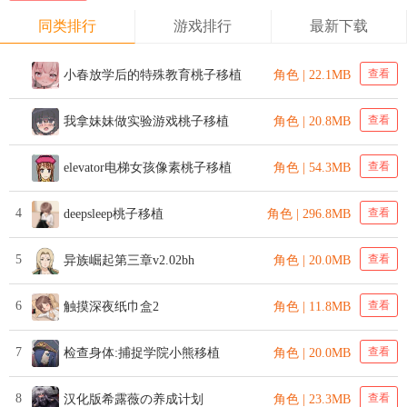
同类排行
游戏排行
最新下载
查看
小春放学后的特殊教育桃子移植
角色 | 22.1MB
查看
我拿妹妹做实验游戏桃子移植
角色 | 20.8MB
查看
elevator电梯女孩像素桃子移植
角色 | 54.3MB
4
查看
deepsleep桃子移植
角色 | 296.8MB
5
查看
异族崛起第三章v2.02bh
角色 | 20.0MB
6
查看
触摸深夜纸巾盒2
角色 | 11.8MB
7
查看
检查身体:捕捉学院小熊移植
角色 | 20.0MB
8
查看
汉化版希露薇の养成计划
角色 | 23.3MB