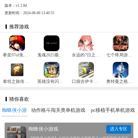
版本：v1.2.8d
更新时间：2024-08-09 13:40:55
推荐游戏
拳皇97ol免费版 v3.3.5
鬼魂2025最新版 v1.32.5
永远的7日之都官网版 v1.96.455
七个终局游戏 v1.2.8
泰坦之旅传奇版完整版纯净版 v3.0.5141
英雄没有闪官网版 v1.4.0.0
口袋吉伊卡哇内置mod菜单版 v1.1.3
奥特曼之格斗超人内购版 v10.0.0
猜你喜欢
蜘蛛侠小游
动作格斗闯关类单机游戏
pc移植手机单机游戏
戏
合集
大全
蜘蛛侠小游戏
进入专区