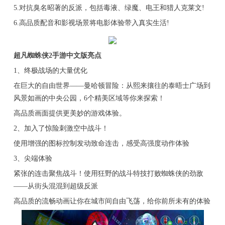
5.对抗臭名昭著的反派，包括毒液、绿魔、电王和猎人克莱文!
6.高品质配音和影视场景将电影体验带入真实生活!
超凡蜘蛛侠2手游中文版亮点
1、终极战场的大量优化
在巨大的自由世界——曼哈顿冒险：从熙来攘往的泰晤士广场到
风景如画的中央公园，6个精美区域等你来探索！
高品质画面提供更美妙的游戏体验。
2、加入了惊险刺激空中战斗！
使用增强的图标控制发动致命连击，感受高强度动作体验
3、尖端体验
紧张的连击聚焦战斗！使用狂野的战斗特技打败蜘蛛侠的劲敌
——从街头混混到超级反派
高品质的流畅动画让你在城市间自由飞荡，给你前所未有的体验