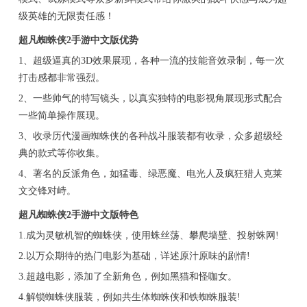
级英雄的无限责任感！
超凡蜘蛛侠2手游中文版优势
1、超级逼真的3D效果展现，各种一流的技能音效录制，每一次
打击感都非常强烈。
2、一些帅气的特写镜头，以真实独特的电影视角展现形式配合
一些简单操作展现。
3、收录历代漫画蜘蛛侠的各种战斗服装都有收录，众多超级经
典的款式等你收集。
4、著名的反派角色，如猛毒、绿恶魔、电光人及疯狂猎人克莱
文交锋对峙。
超凡蜘蛛侠2手游中文版特色
1.成为灵敏机智的蜘蛛侠，使用蛛丝荡、攀爬墙壁、投射蛛网!
2.以万众期待的热门电影为基础，详述原汁原味的剧情!
3.超越电影，添加了全新角色，例如黑猫和怪咖女。
4.解锁蜘蛛侠服装，例如共生体蜘蛛侠和铁蜘蛛服装!