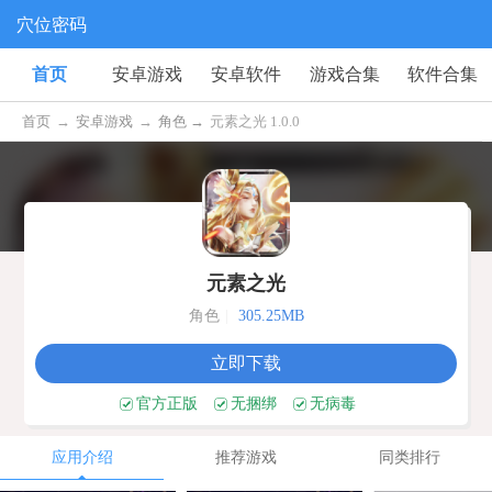
穴位密码
首页
安卓游戏
安卓软件
游戏合集
软件合集
首页
→
安卓游戏
→
角色 →
元素之光 1.0.0
元素之光
角色
|
305.25MB
立即下载
官方正版
无捆绑
无病毒
应用介绍
推荐游戏
同类排行