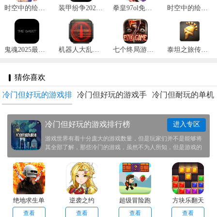
时空中的绘旅人新春版 v1.0.32
装甲纷争2025最新版 v2024.1.18.2
拳皇97ol免费版 v3.3.5
时空中的绘旅人网易版 v1.0.37
鬼魂2025最新版 v1.32.5
机器人大乱斗官方手机版 v1.2.3
七个终局游戏 v1.2.8
泰坦之旅传奇版完整版纯净版 v3.0.5141
猜你喜欢
冷门但好玩的游戏排
冷门但好玩的游戏手
冷门但耐玩的单机
行榜
机版
手游
冷门但好玩的游戏排行榜
进入专区
游戏世界有着十分庞大的游戏数量，但是玩家们并不是能够将
其全部了解，那些冷门的游戏，虽然不为人所知，但是游戏的
质量却是十分不错。这次我们特地帮助玩家们准备了一些冷门
但好玩的游戏推荐给大家，感兴趣的玩家前来本站之中下载体
验一番！
绝地求生单
逆袭之约
超级冒险跑
方块乐翻天
机版
步
查看
查看
查看
查看