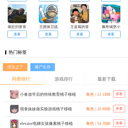
疯狂扫射丧
王国保卫战
王蓝莓的冒
佩奇城堡小
尸生存
险生活
英雄
查看
查看
查看
查看
热门标签
传说之下
僵尸生存
同类排行
游戏排行
最新下载
查看
小春放学后的特殊教育桃子移植
角色 | 22.1MB
查看
我拿妹妹做实验游戏桃子移植
角色 | 20.8MB
查看
elevator电梯女孩像素桃子移植
角色 | 54.3MB