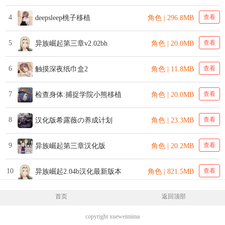
4
查看
deepsleep桃子移植
角色 | 296.8MB
5
查看
异族崛起第三章v2.02bh
角色 | 20.0MB
6
查看
触摸深夜纸巾盒2
角色 | 11.8MB
7
查看
检查身体:捕捉学院小熊移植
角色 | 20.0MB
8
查看
汉化版希露薇の养成计划
角色 | 23.3MB
9
查看
异族崛起第三章汉化版
角色 | 20.2MB
10
查看
异族崛起2.04b汉化最新版本
角色 | 821.5MB
首页
返回顶部
copyright xueweimima