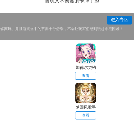
耐玩又不氪金的卡牌手游
进入专区
能够爽玩。并且游戏当中的节奏十分舒缓，不会让玩家们感到玩起来很困难！
加德尔契约
手游官方正
查看
版
梦回凤歌手
游安卓版
查看