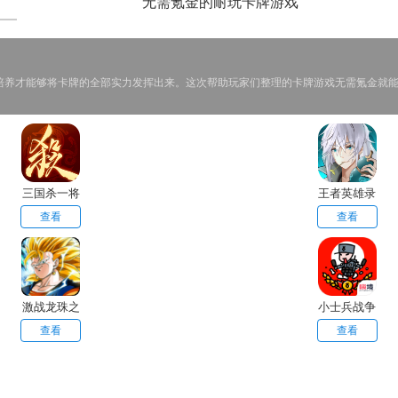
无需氪金的耐玩卡牌游戏
培养才能够将卡牌的全部实力发挥出来。这次帮助玩家们整理的卡牌游戏无需氪金就
三国杀一将
王者英雄录
成名
查看
查看
激战龙珠之
小士兵战争
悟空归来
查看
查看