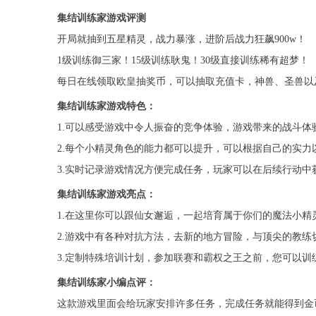
集结训练家游戏评测
开局就抽到五星精灵，战力暴涨，进阶后战力狂飙900w！
1级训练御三家！15级训练耿鬼！30级直接训练稀有超梦！
每日在线领取欧皇抽奖币，可以抽取充值卡，神兽、圣兽以
集结训练家游戏特色：
1.可以感受游戏中令人振奋的竞争体验，游戏带来的战斗体
2.每个小精灵角色的能力都可以提升，可以根据自己的实力
3.实时记录游戏情况方便完成任务，玩家可以在后续行动中
集结训练家游戏亮点：
1.在这里你可以跟仙女邂逅，一起培育属于你们的魔法小精
2.游戏中有各种对抗方法，去新的地方冒险，与顶尖的教练
3.定制特殊培训计划，参加联赛和霸权之王之前，您可以训
集结训练家小编点评：
这款游戏里面会给玩家安排许多任务，完成任务就能得到金