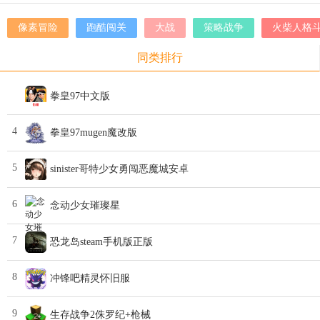
像素冒险
跑酷闯关
大战
策略战争
火柴人格
同类排行
拳皇97中文版
4
拳皇97mugen魔改版
5
sinister哥特少女勇闯恶魔城安卓
6
念动少女璀璨星
7
恐龙岛steam手机版正版
8
冲锋吧精灵怀旧服
9
生存战争2侏罗纪+枪械