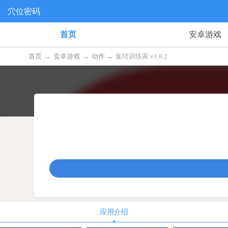
穴位密码
首页
安卓游戏
首页
→
安卓游戏
→
动作 →
集结训练家 v1.8.2
应用介绍