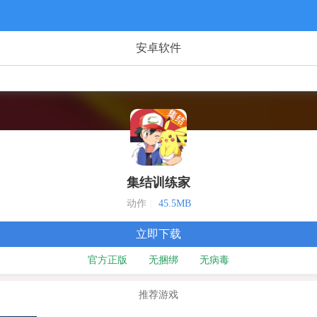
安卓软件
集结训练家
动作
|
45.5MB
立即下载
官方正版
无捆绑
无病毒
推荐游戏