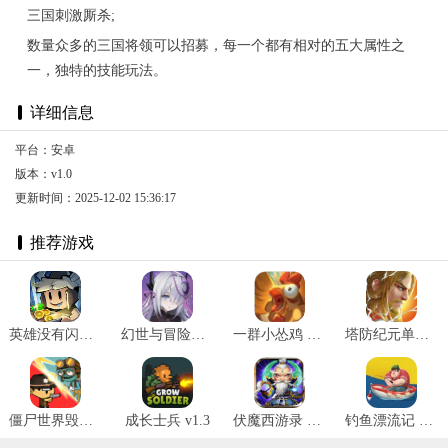
三国刺激厮杀;
数量众多的三国将领可以招募，每一个都有相对的五大属性之
一，独特的技能玩法。
详细信息
平台：安卓
版本：v1.0
更新时间：2025-12-02 15:36:17
推荐游戏
英雄没有闪官网版 v1.4.0.0
幻世与冒险国际服 v1.1.484
一群小怂鸡 V1.7安卓版
塔防纪元单机版 v1.0
僵尸世界毁灭工程 v1.0.3
成长士兵 v1.3
伏魔西游录 v1.5.0满v版
钓鱼漂流记 v1.0