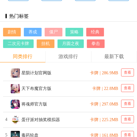
卜
热门标签
剧情
养成
僵尸
策略
经典
二次元卡牌
挂机
月圆之夜
拳击
同类排行
游戏排行
最新下载
查看
星陨计划官网版
卡牌 | 286.9MB
查看
天下布魔官方版
卡牌 | 22.8MB
查看
将魂师官方版
卡牌 | 297.0MB
4
查看
蛋仔派对抽奖模拟器
卡牌 | 225.2MB
5
查看
毒药轮盘
卡牌 | 161.8MB