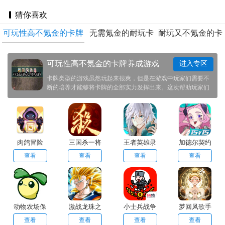
猜你喜欢
可玩性高不氪金的卡牌
无需氪金的耐玩卡
耐玩又不氪金的卡
养成游戏
牌游戏
牌手游
可玩性高不氪金的卡牌养成游戏
进入专区
卡牌类型的游戏虽然玩起来很爽，但是在游戏中玩家们需要不
断的培养才能够将卡牌的全部实力发挥出来。这次帮助玩家们
整理的卡牌游戏无需氪金就能够爽玩。并且游戏当中的节奏十
分舒缓，不会让玩家们感到玩起来很困难！
肉鸽冒险
三国杀一将
王者英雄录
加德尔契约
成名
手游官方正
查看
查看
查看
查看
版
动物农场保
激战龙珠之
小士兵战争
梦回凤歌手
卫战宅宅萝
悟空归来
游安卓版
查看
查看
查看
查看