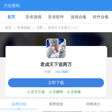
穴位密码
首页
安卓游戏
安卓软件
游戏合集
软件合集
首页
→
安卓游戏
→
卡牌 →
君成天下送两万 v1.0
君成天下送两万
卡牌
|
166.0MB
立即下载
官方正版
无捆绑
无病毒
应用介绍
推荐游戏
同类排行