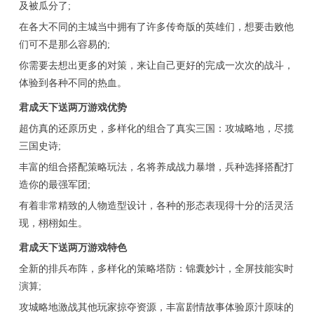
及被瓜分了;
在各大不同的主城当中拥有了许多传奇版的英雄们，想要击败他
们可不是那么容易的;
你需要去想出更多的对策，来让自己更好的完成一次次的战斗，
体验到各种不同的热血。
君成天下送两万游戏优势
超仿真的还原历史，多样化的组合了真实三国：攻城略地，尽揽
三国史诗;
丰富的组合搭配策略玩法，名将养成战力暴增，兵种选择搭配打
造你的最强军团;
有着非常精致的人物造型设计，各种的形态表现得十分的活灵活
现，栩栩如生。
君成天下送两万游戏特色
全新的排兵布阵，多样化的策略塔防：锦囊妙计，全屏技能实时
演算;
攻城略地激战其他玩家掠夺资源，丰富剧情故事体验原汁原味的