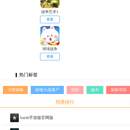
战争艺术3
官网版
查看
球球战争
查看
热门标签
卡牌策略
植物大战僵尸
塔防
抽卡
策略塔防
同类排行
kards手游版官网版