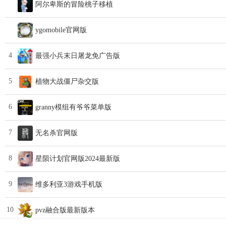
阿尔卑斯的冒险桃子移植
ygomobile官网版
4
最强小兵末日屠龙免广告版
5
植物大战僵尸杂交版
6
granny模组有爷爷菜单版
7
无名杀官网版
8
星陨计划官网版2024最新版
9
维多利亚3游戏手机版
10
pvz融合版最新版本