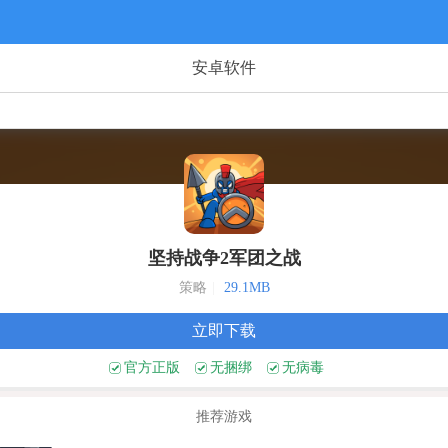
安卓软件
坚持战争2军团之战
策略
|
29.1MB
立即下载
官方正版
无捆绑
无病毒
推荐游戏