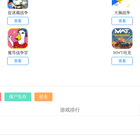
捉迷藏战争
大脑战争
查看
查看
魔导战争官
MWT坦克
网版
战争手游
查看
查看
僵尸生存
射击
游戏排行