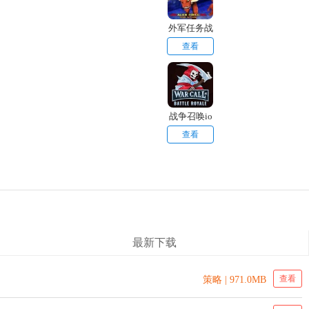
外军任务战
争保护者
查看
战争召唤io
查看
最新下载
查看
策略 | 971.0MB