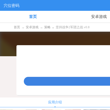
穴位密码
首页
安卓游戏
首页
→
安卓游戏
→
策略 →
坚持战争2军团之战 v0.8
应用介绍