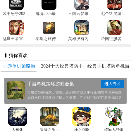
装甲纷争2025最新版 v2024.1.18.2
鬼魂2025最新版 v1.32.5
三国云梦录正式版 v0.24.4
七个终局游戏 v1.2.8
乱世王者官网版 v2.0.70.888
泰坦之旅传奇版完整版纯净版 v3.0.5141
英雄没有闪官网版 v1.4.0.0
帝国征服者安卓版 v1.5.5
猜你喜欢
手游单机策略游
2024十大经典塔防手
经典手机塔防单机游
戏合集
游排行榜
戏大全
手游单机策略游戏合集
进入专区
策略类型的游戏，需要玩家们在游戏之中仔细的思考各种策略
如何推行才能够取得最大的效果。在游戏中玩家们将会面对各
种各样的困境，相信玩家们都能够依靠自己的智慧来将他们一
一化解。祝大家在其中能够玩的开心一点。
大氧化
冒险之旅：
神之召唤
植物大战僵