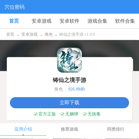
穴位密码
首页
安卓游戏
安卓软件
游戏合集
软件合集
首页
→
安卓游戏
→
角色 →
铸仙之境手游 v1.0.9
铸仙之境手游
角色
|
926.8MB
立即下载
官方正版
无捆绑
无病毒
应用介绍
推荐游戏
同类排行