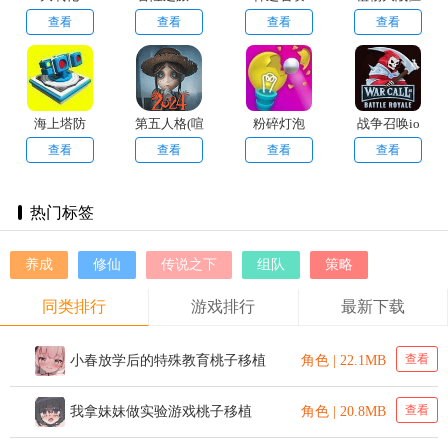
适者生存
尸射击版手
查看
查看
查看
查看
机版
海上塔防
第五人格(喧
粉碎灯泡
战争召唤io
嚣再起)
查看
查看
查看
查看
热门标签
养成
修仙
传说之下
组队
策略
同类排行
游戏排行
最新下载
查看
小春放学后的特殊教育桃子移植
角色 | 22.1MB
查看
我拿妹妹做实验游戏桃子移植
角色 | 20.8MB