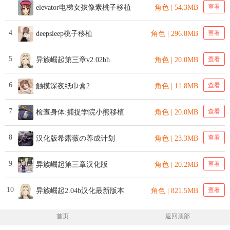
查看
elevator电梯女孩像素桃子移植
角色 | 54.3MB
4
查看
deepsleep桃子移植
角色 | 296.8MB
5
查看
异族崛起第三章v2.02bh
角色 | 20.0MB
6
查看
触摸深夜纸巾盒2
角色 | 11.8MB
7
查看
检查身体:捕捉学院小熊移植
角色 | 20.0MB
8
查看
汉化版希露薇の养成计划
角色 | 23.3MB
9
查看
异族崛起第三章汉化版
角色 | 20.2MB
10
查看
异族崛起2.04b汉化最新版本
角色 | 821.5MB
首页
返回顶部