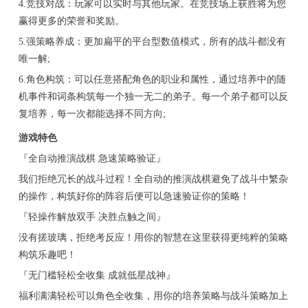
4.竞技对战：玩家可以实时与其他玩家。在竞技场上获胜将为您
赢得更多的荣誉和奖励。
5.强策略养成：更加扁平的平台型数值模式，所有的战斗都没有
唯一解;
6.角色构筑：可以任意搭配角色的职业和属性，通过培养中的随
机事件和词条构筑每一个独一无二的弟子。每一个弟子都可以反
复培养，每一次都能选择不同方向;
游戏特色
『全自动推演战棋 急速策略验证』
我们拒绝冗长的战斗过程！全自动的推演战棋避免了战斗中繁杂
的操作，构筑好你的阵容后便可以急速验证你的策略！
『轻操作解放双手 决胜点触之间』
没有搓玻璃，拒绝考反应！用你的智慧在这里获得更纯粹的策略
构筑乐趣吧！
『无门槛轻松全收集 成就低星战神』
福利满满轻松可以角色全收集，用你的培养策略与战斗策略加上