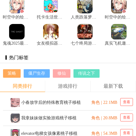
时空中的绘旅人新春版 v1.0.32
托卡生活世界全解锁版本2025 v1.72
人类跌落梦境国际服手机版 v1.3
时空中的绘旅人网易版 v1.0.37
鬼魂2025最新版 v1.32.5
女友模拟器手机版正版 v1.0.2
七个终局游戏 v1.2.8
真实飞机遨游驾驶 v1.0
热门标签
策略
僵尸生存
修仙
传说之下
同类排行
游戏排行
最新下载
查看
小春放学后的特殊教育桃子移植
角色 | 22.1MB
查看
我拿妹妹做实验游戏桃子移植
角色 | 20.8MB
查看
elevator电梯女孩像素桃子移植
角色 | 54.3MB