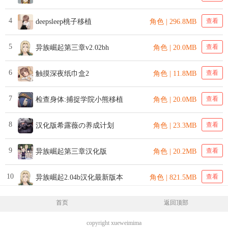
4
查看
deepsleep桃子移植
角色 | 296.8MB
5
查看
异族崛起第三章v2.02bh
角色 | 20.0MB
6
查看
触摸深夜纸巾盒2
角色 | 11.8MB
7
查看
检查身体:捕捉学院小熊移植
角色 | 20.0MB
8
查看
汉化版希露薇の养成计划
角色 | 23.3MB
9
查看
异族崛起第三章汉化版
角色 | 20.2MB
10
查看
异族崛起2.04b汉化最新版本
角色 | 821.5MB
首页
返回顶部
copyright xueweimima