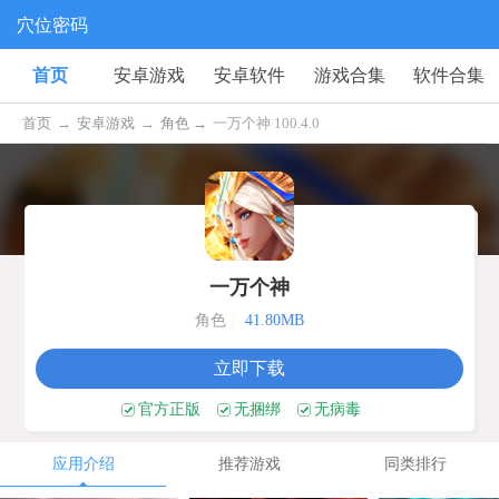
穴位密码
首页
安卓游戏
安卓软件
游戏合集
软件合集
首页
→
安卓游戏
→
角色 →
一万个神 100.4.0
一万个神
角色
|
41.80MB
立即下载
官方正版
无捆绑
无病毒
应用介绍
推荐游戏
同类排行