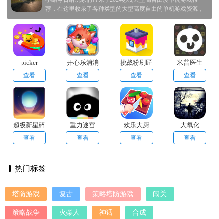
荐，在这里收录了各种类型的大型高度自由的单机游戏资源，
这些游戏都无需网络就能随时随地在线玩乐，还拥有极高的清
晰画质，是今年非常热门火爆的游戏，深受广大玩家的喜爱，
感兴趣的玩家们欢迎来本站下载吧！
picker
开心乐消消
挑战粉刷匠
米普医生
cleaner
查看
查看
查看
查看
超级新星碎
重力迷宫
欢乐大厨
大氧化
砖块
查看
查看
查看
查看
热门标签
塔防游戏
复古
策略塔防游戏
闯关
策略战争
火柴人
神话
合成