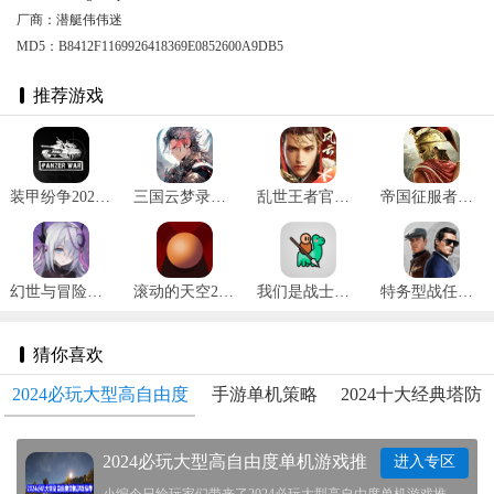
厂商：潜艇伟伟迷
MD5：B8412F1169926418369E0852600A9DB5
推荐游戏
装甲纷争2025最新版 v2024.1.18.2
三国云梦录正式版 v0.24.4
乱世王者官网版 v2.0.70.888
帝国征服者安卓版 v1.5.5
幻世与冒险国际服 v1.1.484
滚动的天空2025最新版本 v0.0.51
我们是战士内置菜单版 v1.32.4
特务型战任务柏林无限弹药
猜你喜欢
2024必玩大型高自由度
手游单机策略
2024十大经典塔防
单机游戏推荐
游戏合集
手游排行榜
2024必玩大型高自由度单机游戏推
进入专区
荐
小编今日给玩家们带来了2024必玩大型高自由度单机游戏推