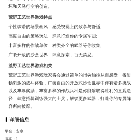
坏和天马行空的创造。
荒野工艺世界游戏特点
个性诙谐的场景画风，感受视觉上的致享与舒适;
高度自由的策略玩法，肆意打造你的专属军团;
丰富多样的作战单位，种类齐全的武器等你收集;
广袤开放的沙盒世界，肆意探索，百无禁忌。
荒野工艺世界游戏相关
荒野工艺世界游戏玩家将会通过简单的指尖触控从而感受一番酣
畅刺激的战斗体验，广袤自由的开放式沙盒世界中伴有诸多挑战
以及丰厚奖励，丰富多样的作战兵种是你能够取得胜利的直观途
径，肆意招募训练强大的士兵，解锁更多武器，打造你的专属阵
容所向披靡。
详细信息
平台：安卓
版本：1