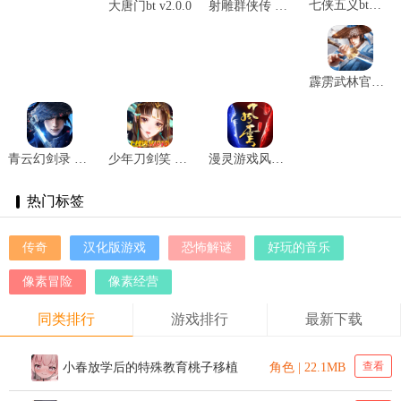
七侠五义bt版 v1.2.0
大唐门bt v2.0.0
射雕群侠传 v1.2.1
霹雳武林官方版 v4.0.0
青云幻剑录 v1.2
少年刀剑笑 v2.0.4
漫灵游戏风云 v1.304.0.0
热门标签
传奇
汉化版游戏
恐怖解谜
好玩的音乐
像素冒险
像素经营
同类排行
游戏排行
最新下载
查看
小春放学后的特殊教育桃子移植
角色 | 22.1MB