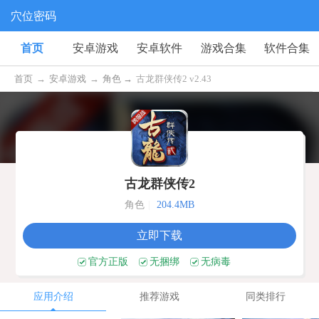
穴位密码
首页
安卓游戏
安卓软件
游戏合集
软件合集
首页
→
安卓游戏
→
角色 →
古龙群侠传2 v2.43
古龙群侠传2
角色
|
204.4MB
立即下载
官方正版
无捆绑
无病毒
应用介绍
推荐游戏
同类排行