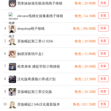
查看
我拿妹妹做实验游戏桃子移植
角色 | 20.8MB
查看
elevator电梯女孩像素桃子移植
角色 | 54.3MB
4
查看
deepsleep桃子移植
角色 | 296.8MB
5
查看
异族崛起第三章v2.02bh
角色 | 20.0MB
6
查看
触摸深夜纸巾盒2
角色 | 11.8MB
7
查看
检查身体:捕捉学院小熊移植
角色 | 20.0MB
8
查看
汉化版希露薇の养成计划
角色 | 23.3MB
9
查看
异族崛起第三章汉化版
角色 | 20.2MB
10
查看
异族崛起2.04b汉化最新版本
角色 | 821.5MB