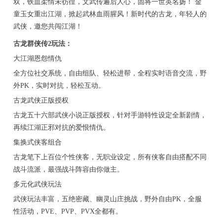
双，铁血柔情未彷徨，文武传遍后人心，固将一世英名扬！ 金
童玉女重出江湖，掀起武林血雨腥风！新时代的古龙，年轻人的
武侠，邀您共闯江湖！
古龙群侠传2玩法：
大江湖恩怨情仇
全方位社交系统，自由组队、轻松进帮，全程实时语音交流，野
外PK，实时对抗，轻松互动。
古龙武侠正版授权
古龙五十六部武侠小说正版授权，针对手游特性设定全新剧情，
再续江湖正邪对抗的爱恨情仇。
集换式侠客组合
古龙笔下上百位个性侠客，无职业设定，所有侠客自由搭配不同
战斗流派，最强战斗阵容由你做主。
多元化武侠玩法
武侠玩法丰富，五绝密藏、幽灵山庄挑战，野外自由PK，全服
性活动，PVE、PVP、PVX全都有。