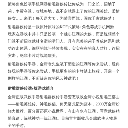
策略角色扮演手机网游射雕群侠传让你成为一门之长，招纳子
弟，争帮夺派，攻城略地，说不定就遇上了你的江湖英雄、柔情
侠女……来吧！每天送大奖，为荣誉而战，圆你千古武侠梦！
射雕群侠传是一款原汁原味的KOF式策略+角色养成手机网游，
玩家在游戏中并非只是扮演一个独步江湖的大侠，而是统领整个
门派不断招收武林名宿的掌门人。具有完美的弟子养成体系和武
功连击体系，绚丽的战斗特效表现，实实在在的真人对打，连招
突击，绝非卡片对战能媲美。
射雕群侠传手游，金庸老先生笔下塑造的江湖等你来尝试，经典
好玩的手游等你来尝试，手机更多的的卡牌踏上旅程，开启一个
别样的江湖，不断缔造你的风云神话吧！
射雕群侠传满v版游戏简介
金庸正版武侠手游射雕群侠传手游变态版以金庸小说射雕三部曲
——射雕英雄传、神雕侠侣、倚天屠龙记为蓝本，2000万金庸粉
倾力推荐。百分百还原小说世界，有山有水有江湖，写意武侠精
髓真谛，练就神功一统江湖!。目前官方版收录金庸武侠人物最
全的手游。