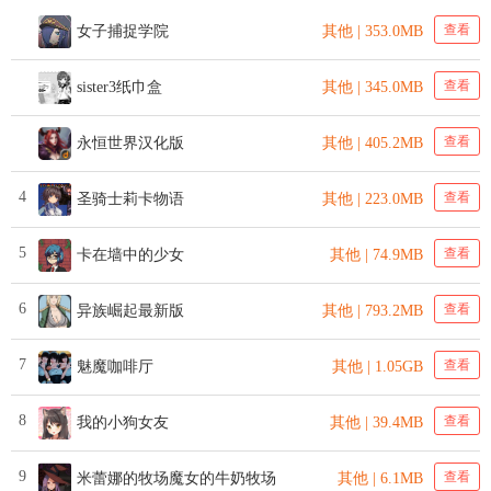
查看
女子捕捉学院
其他 | 353.0MB
查看
sister3纸巾盒
其他 | 345.0MB
查看
永恒世界汉化版
其他 | 405.2MB
4
查看
圣骑士莉卡物语
其他 | 223.0MB
5
查看
卡在墙中的少女
其他 | 74.9MB
6
查看
异族崛起最新版
其他 | 793.2MB
7
查看
魅魔咖啡厅
其他 | 1.05GB
8
查看
我的小狗女友
其他 | 39.4MB
9
查看
米蕾娜的牧场魔女的牛奶牧场
其他 | 6.1MB