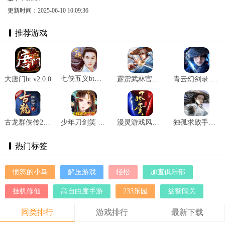
更新时间：2025-06-10 10:09:36
推荐游戏
七侠五义bt版 v1.2.0
大唐门bt v2.0.0
霹雳武林官方版 v4.0.0
青云幻剑录 v1.2
古龙群侠传2 v2.43
少年刀剑笑 v2.0.4
漫灵游戏风云 v1.304.0.0
独孤求败手机版 v1.5
热门标签
愤怒的小鸟
解压游戏
轻松
加查俱乐部
挂机修仙
高自由度手游
233乐园
益智闯关
同类排行
游戏排行
最新下载