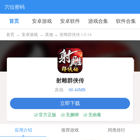
穴位密码
首页
安卓游戏
安卓软件
游戏合集
软件合集
首页
→
安卓游戏
→
其他 →
射雕群侠传 1.0.14
射雕群侠传
其他
|
60.44MB
立即下载
官方正版
无捆绑
无病毒
应用介绍
推荐游戏
同类排行