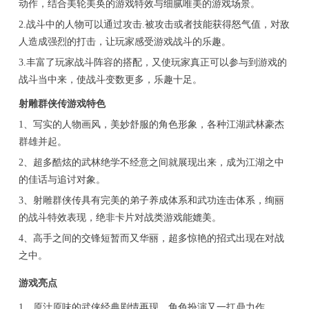
动作，结合美轮美奂的游戏特效与细腻唯美的游戏场景。
2.战斗中的人物可以通过攻击.被攻击或者技能获得怒气值，对敌
人造成强烈的打击，让玩家感受游戏战斗的乐趣。
3.丰富了玩家战斗阵容的搭配，又使玩家真正可以参与到游戏的
战斗当中来，使战斗变数更多，乐趣十足。
射雕群侠传游戏特色
1、写实的人物画风，美妙舒服的角色形象，各种江湖武林豪杰
群雄并起。
2、超多酷炫的武林绝学不经意之间就展现出来，成为江湖之中
的佳话与追讨对象。
3、射雕群侠传具有完美的弟子养成体系和武功连击体系，绚丽
的战斗特效表现，绝非卡片对战类游戏能媲美。
4、高手之间的交锋短暂而又华丽，超多惊艳的招式出现在对战
之中。
游戏亮点
1、原汁原味的武侠经典剧情再现，角色扮演又一扛鼎力作。