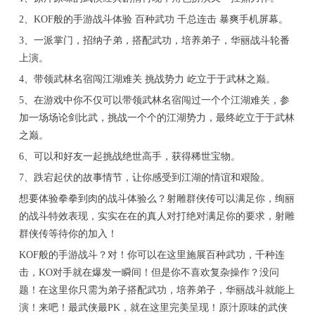
2、KOF般的手游战斗体验 百种武功 千总连击 暴爽手机屏幕。
3、一派掌门，招纳子弟，搭配武功，培养弟子，华丽战斗轮番
上演。
4、带领武林名宿闯江湖难关 挑战势力 屹立于于武林之巅。
5、在游戏中你不仅可以带领武林名宿闯过一个个江湖难关，参
加一场场论剑比武，挑战一个个的江湖势力，最终屹立于于武林
之巅。
6、可以和好友一起挑战绝世高手，获得稀世宝物。
7、跌宕起伏的故事情节，让你感受到江湖的情谊和艰险。
想要体验拳拳到肉的战斗体验么？射雕群侠传可以满足你，绚丽
的战斗特效表现，实实在在的真人对打绝对满足你的要求，射雕
群侠传等待你的加入！
KOF般的手游战斗？对！你可以在这里施展百种武功，千种连
击，KO对手就在爆发一瞬间！但是你不喜欢复杂操作？没问
题！在这里你只需为弟子搭配武功，培养弟子，华丽战斗就能上
演！来吧！最武侠最PK，就在这里完美呈现！原汁原味的武侠