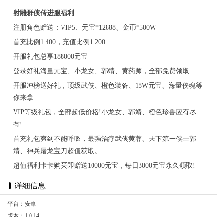
射雕群侠传进服福利
注册角色赠送：VIP5、元宝*12888、金币*500W
首充比例1:400，充值比例1:200
开服礼包总享188000元宝
登录好礼海量元宝、小龙女、郭靖、黄药师，全部免费领取
开服冲榜送好礼，顶级武侠、橙色装备、18W元宝、海量侠魂等
你来拿
VIP等级礼包，全部超低价格!小龙女、郭靖、橙色珍兽应有尽
有!
首充礼包爽到不能呼吸，最强治疗武侠黄蓉、天下第一侠士郭
靖、神兵屠龙宝刀超值获取。
超值福利卡卡购买即赠送10000元宝，每日3000元宝永久领取!
详细信息
平台：安卓
版本：1.0.14