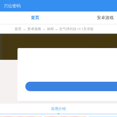
穴位密码
首页
安卓游戏
首页
→
安卓游戏
→
休闲 →
吹气球对战 v0.1安卓版
应用介绍