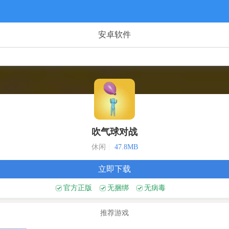
安卓软件
吹气球对战
休闲
|
47.8MB
立即下载
官方正版
无捆绑
无病毒
推荐游戏