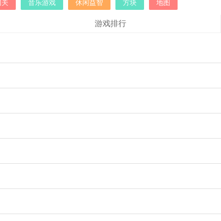
闯关
音乐游戏
休闲益智
方块
地图
游戏排行