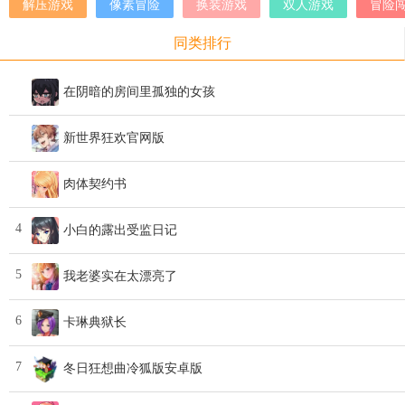
解压游戏
像素冒险
换装游戏
双人游戏
冒险
同类排行
在阴暗的房间里孤独的女孩
新世界狂欢官网版
肉体契约书
4
小白的露出受监日记
5
我老婆实在太漂亮了
6
卡琳典狱长
7
冬日狂想曲冷狐版安卓版