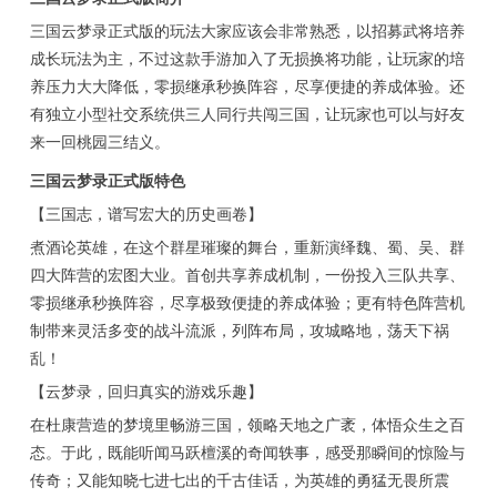
三国云梦录正式版的玩法大家应该会非常熟悉，以招募武将培养
成长玩法为主，不过这款手游加入了无损换将功能，让玩家的培
养压力大大降低，零损继承秒换阵容，尽享便捷的养成体验。还
有独立小型社交系统供三人同行共闯三国，让玩家也可以与好友
来一回桃园三结义。
三国云梦录正式版特色
【三国志，谱写宏大的历史画卷】
煮酒论英雄，在这个群星璀璨的舞台，重新演绎魏、蜀、吴、群
四大阵营的宏图大业。首创共享养成机制，一份投入三队共享、
零损继承秒换阵容，尽享极致便捷的养成体验；更有特色阵营机
制带来灵活多变的战斗流派，列阵布局，攻城略地，荡天下祸
乱！
【云梦录，回归真实的游戏乐趣】
在杜康营造的梦境里畅游三国，领略天地之广袤，体悟众生之百
态。于此，既能听闻马跃檀溪的奇闻轶事，感受那瞬间的惊险与
传奇；又能知晓七进七出的千古佳话，为英雄的勇猛无畏所震