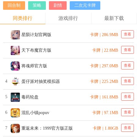
回合制
策略
剧情
二次元卡牌
同类排行
游戏排行
最新下载
查看
星陨计划官网版
卡牌 | 286.9MB
查看
天下布魔官方版
卡牌 | 22.8MB
查看
将魂师官方版
卡牌 | 297.0MB
4
查看
蛋仔派对抽奖模拟器
卡牌 | 225.2MB
5
查看
毒药轮盘
卡牌 | 161.8MB
6
查看
混乱小镇popuv
卡牌 | 97.1MB
7
查看
重返未来：1999官方版正版
卡牌 | 1.80GB