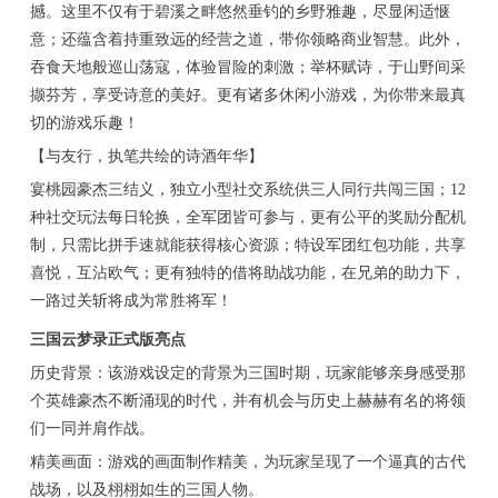
撼。这里不仅有于碧溪之畔悠然垂钓的乡野雅趣，尽显闲适惬
意；还蕴含着持重致远的经营之道，带你领略商业智慧。此外，
吞食天地般巡山荡寇，体验冒险的刺激；举杯赋诗，于山野间采
撷芬芳，享受诗意的美好。更有诸多休闲小游戏，为你带来最真
切的游戏乐趣！
【与友行，执笔共绘的诗酒年华】
宴桃园豪杰三结义，独立小型社交系统供三人同行共闯三国；12
种社交玩法每日轮换，全军团皆可参与，更有公平的奖励分配机
制，只需比拼手速就能获得核心资源；特设军团红包功能，共享
喜悦，互沾欧气；更有独特的借将助战功能，在兄弟的助力下，
一路过关斩将成为常胜将军！
三国云梦录正式版亮点
历史背景：该游戏设定的背景为三国时期，玩家能够亲身感受那
个英雄豪杰不断涌现的时代，并有机会与历史上赫赫有名的将领
们一同并肩作战。
精美画面：游戏的画面制作精美，为玩家呈现了一个逼真的古代
战场，以及栩栩如生的三国人物。