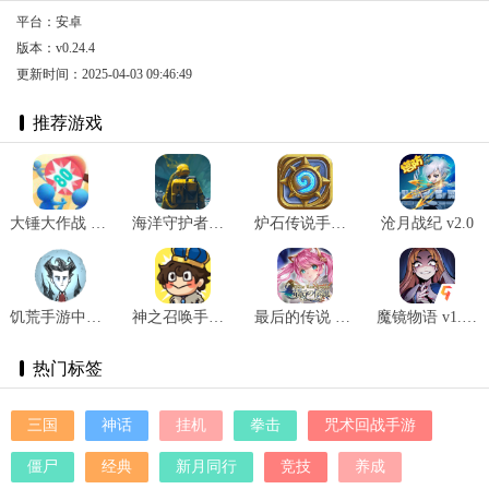
平台：安卓
版本：v0.24.4
更新时间：2025-04-03 09:46:49
推荐游戏
大锤大作战 v1.0.1
海洋守护者穹顶生存 v0.6.19
炉石传说手游国服版本 v30.4
沧月战纪 v2.0
饥荒手游中文版 v1.19.18
神之召唤手游 v1.0.5
最后的传说 v0.14.12
魔镜物语 v1.1.0
热门标签
三国
神话
挂机
拳击
咒术回战手游
僵尸
经典
新月同行
竞技
养成