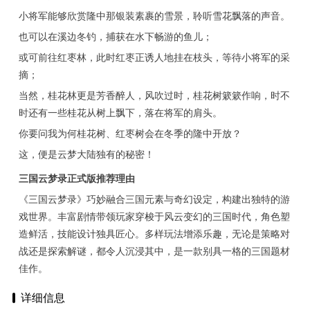
小将军能够欣赏隆中那银装素裹的雪景，聆听雪花飘落的声音。
也可以在溪边冬钓，捕获在水下畅游的鱼儿；
或可前往红枣林，此时红枣正诱人地挂在枝头，等待小将军的采
摘；
当然，桂花林更是芳香醉人，风吹过时，桂花树簌簌作响，时不
时还有一些桂花从树上飘下，落在将军的肩头。
你要问我为何桂花树、红枣树会在冬季的隆中开放？
这，便是云梦大陆独有的秘密！
三国云梦录正式版推荐理由
《三国云梦录》巧妙融合三国元素与奇幻设定，构建出独特的游
戏世界。丰富剧情带领玩家穿梭于风云变幻的三国时代，角色塑
造鲜活，技能设计独具匠心。多样玩法增添乐趣，无论是策略对
战还是探索解谜，都令人沉浸其中，是一款别具一格的三国题材
佳作。
详细信息