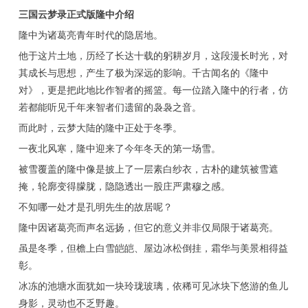
三国云梦录正式版隆中介绍
隆中为诸葛亮青年时代的隐居地。
他于这片土地，历经了长达十载的躬耕岁月，这段漫长时光，对
其成长与思想，产生了极为深远的影响。千古闻名的《隆中
对》，更是把此地比作智者的摇篮。每一位踏入隆中的行者，仿
若都能听见千年来智者们遗留的袅袅之音。
而此时，云梦大陆的隆中正处于冬季。
一夜北风寒，隆中迎来了今年冬天的第一场雪。
被雪覆盖的隆中像是披上了一层素白纱衣，古朴的建筑被雪遮
掩，轮廓变得朦胧，隐隐透出一股庄严肃穆之感。
不知哪一处才是孔明先生的故居呢？
隆中因诸葛亮而声名远扬，但它的意义并非仅局限于诸葛亮。
虽是冬季，但檐上白雪皑皑、屋边冰松倒挂，霜华与美景相得益
彰。
冰冻的池塘水面犹如一块玲珑玻璃，依稀可见冰块下悠游的鱼儿
身影，灵动也不乏野趣。