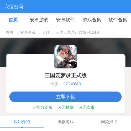
穴位密码
首页
安卓游戏
安卓软件
游戏合集
软件合集
首页
→
安卓游戏
→
卡牌 →
三国云梦录正式版 v0.24.4
三国云梦录正式版
卡牌
|
676.49MB
立即下载
官方正版
无捆绑
无病毒
应用介绍
推荐游戏
同类排行