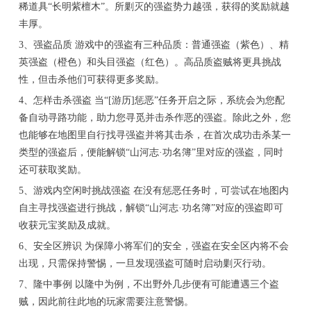
稀道具“长明紫檀木”。所剿灭的强盗势力越强，获得的奖励就越
丰厚。
3、强盗品质 游戏中的强盗有三种品质：普通强盗（紫色）、精
英强盗（橙色）和头目强盗（红色）。高品质盗贼将更具挑战
性，但击杀他们可获得更多奖励。
4、怎样击杀强盗 当“[游历]惩恶”任务开启之际，系统会为您配
备自动寻路功能，助力您寻觅并击杀作恶的强盗。除此之外，您
也能够在地图里自行找寻强盗并将其击杀，在首次成功击杀某一
类型的强盗后，便能解锁“山河志·功名簿”里对应的强盗，同时
还可获取奖励。
5、游戏内空闲时挑战强盗 在没有惩恶任务时，可尝试在地图内
自主寻找强盗进行挑战，解锁“山河志·功名簿”对应的强盗即可
收获元宝奖励及成就。
6、安全区辨识 为保障小将军们的安全，强盗在安全区内将不会
出现，只需保持警惕，一旦发现强盗可随时启动剿灭行动。
7、隆中事例 以隆中为例，不出野外几步便有可能遭遇三个盗
贼，因此前往此地的玩家需要注意警惕。