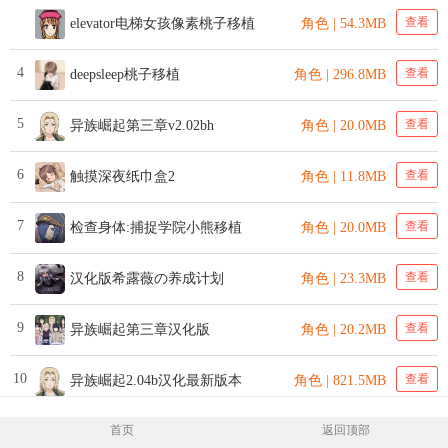
查看
elevator电梯女孩像素桃子移植
角色 | 54.3MB
4
查看
deepsleep桃子移植
角色 | 296.8MB
5
查看
异族崛起第三章v2.02bh
角色 | 20.0MB
6
查看
触摸深夜纸巾盒2
角色 | 11.8MB
7
查看
检查身体:捕捉学院小熊移植
角色 | 20.0MB
8
查看
汉化版希露薇の养成计划
角色 | 23.3MB
9
查看
异族崛起第三章汉化版
角色 | 20.2MB
10
查看
异族崛起2.04b汉化最新版本
角色 | 821.5MB
首页
返回顶部