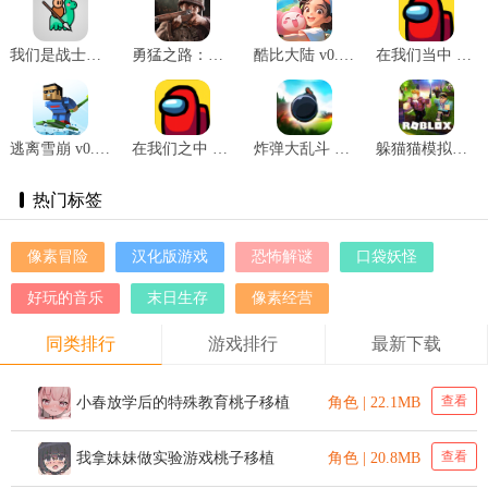
我们是战士内置菜单版 v1.32.4
勇猛之路：二战 v1.4安卓版
酷比大陆 v0.3.0.3245
在我们当中 v1.0.5
逃离雪崩 v0.9.16
在我们之中 v2020.9.9
炸弹大乱斗 v1.0.1
躲猫猫模拟器 v2.424.392804
热门标签
像素冒险
汉化版游戏
恐怖解谜
口袋妖怪
好玩的音乐
末日生存
像素经营
同类排行
游戏排行
最新下载
查看
小春放学后的特殊教育桃子移植
角色 | 22.1MB
查看
我拿妹妹做实验游戏桃子移植
角色 | 20.8MB