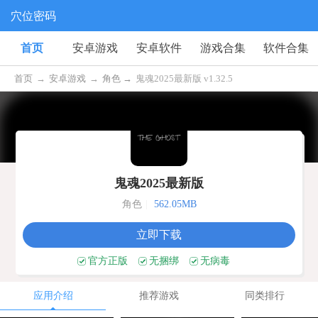
穴位密码
首页
安卓游戏
安卓软件
游戏合集
软件合集
首页
→
安卓游戏
→
角色 →
鬼魂2025最新版 v1.32.5
鬼魂2025最新版
角色
|
562.05MB
立即下载
官方正版
无捆绑
无病毒
应用介绍
推荐游戏
同类排行