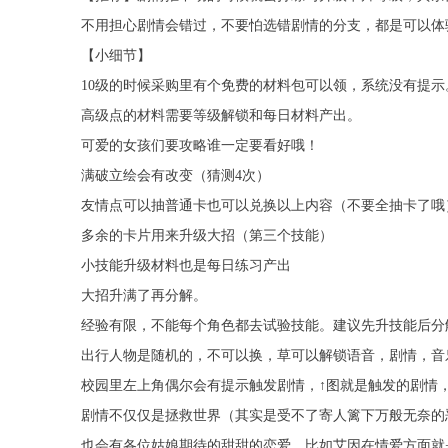
不用担心剧情会错过，不要怕选错剧情的分支，都是可以体
【小细节】
10级的时候采购里有个免费的材料包可以领，系统没有提示
高级点的材料需要等级解锁和每日材料产出。
可爱的女孩们要攻略谁一定要看好哦！
满破立绘会有改变（猜测4次）
友情点可以抽普通卡也可以兑换以上内容（不要全抽卡了哦
多余的卡片用来升级大招（第三个技能）
小技能升级材料也是每日练习产出
大招升满了再分解。
经验有限，不能每个角色都去试验技能。建议先升技能后分
出行人物是随机的，不可以换，草可以解锁语音，剧情，音
校园里左上角偶尔会有提示触发剧情，↑图就是触发的剧情
剧情不仅仅是拯救世界（其实是受不了寄人篱下万般无奈的
也会有各位姑娘期待的甜甜的恋爱，比如艾因在情爱方面就