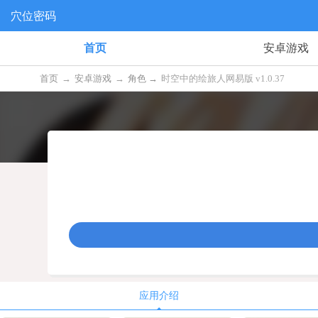
穴位密码
首页
安卓游戏
首页
→
安卓游戏
→
角色 →
时空中的绘旅人网易版 v1.0.37
应用介绍