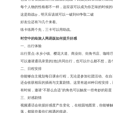
每个人物的性格都不一样，这应该可以成为你乏味的时候的
这是助战ip，明天应该就可以一破到60争取二破
好友位还有70几个来着。
练卡练两个先，三卡可以用助战。
时空中的绘旅人网易版如何提升好感
一、出行体验
出行景点-水乡小镇、樱花大道、商业街、街角书店、咖啡
可以邀请通讯录里的[他]共同出行，也可以什么都不想，
二、日程安排
你能够自主规划每日课余行程，无论是参加社团活动、在自
还会收获相应的插画与文案剧情。这里有超40种日程安排
有时候，邀请“不那么合适”的角色可以触发一些奇妙的彩蛋
三、好感剧情
视频通话会依据好感度产生变化 ，在校园地图里，你能够
落，都留存着你们相遇的痕迹。