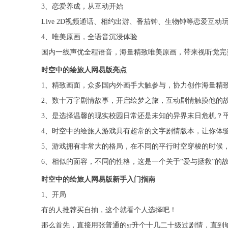
3、恋爱养成，从互动开始
Live 2D视频通话、相约出游、番茄钟、生物钟等恋爱
4、唯美原画，全语音沉浸体验
国内一线声优全程语音，海量精致唯美原画，带来视听觉完
时空中的绘旅人网易版亮点
1、精致画面，众多国内外画手大触参与，协力创作海量精致
2、数十万字剧情故事，开启绘梦之旅，互动剧情触摸他的
3、是选择温馨的现实校园日常还是未知的异界末日危机？
4、时空中的绘旅人游戏具有超常的文字剧情版本，让你体
5、游戏拥有非常大的格局，在不同的平行时空穿梭的时候
6、相似的面容，不同的性格，这是一个关于“爱与拯救”的
时空中的绘旅人网易版新手入门指南
1、开局
有的人推荐买自抽，这个就看个人选择吧！
那么首先，直接用张普通的sr升个十几二十级过剧情，直到