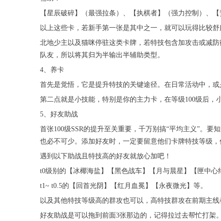
【星辰破碎】（最强拉条）、【执棋者】（强力控制）、【
以上这些卡，若新手第一张是其中之一，就可以玩得比较舒
北地少主以及猫咪停驻这类卡牌，若特技包含加攻击或减防
队友，所以将其归为半输出半辅助类型。
4、养卡
首先是觉悟，它是提升特技的关键途径。在日常活动中，或是
第二点就是小技能，特别是你的主力卡，在等级100级后
5、好友助战
首张100级SSR的提升至关重要，千万别搞“平均主义”。
也必不可少。添加好友时，一定要留意他们卡牌特技等级，
遇到以下助战且特技高的好友就放心加吧！
t0级别的【冰椰海盐】【黑色战车】【月与晨星】【匣中心
t1~ t0.5的【回首光阴】【红月血冕】【永夜微光】等。
以及其他特技等级高的群攻也可以，高特技群攻在前期主线
好友助战是可以拖到前面3张那边的，记得拉过去帮忙打架