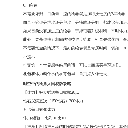
6、绘卷
不需要怀疑，目前最主流的绘卷就是加特技进度的3星绘卷
而且不管你是群攻还是单攻，是辅助还是奶，都建议带加进
如果目前没有加进度的绘卷，宁愿屯着升级材料，平时体力
此外，要是你抽到相同的特技进度绘卷，别拿去强化啦，多
不需要氪金的情况下，最好的绘卷就是专属时间，例如：20
小提示：
打完第一个世界想换结局的话，可以去商店买皇冠道具。
礼包和体力药什么的在背包里，首页点头像进去。
时空中的绘旅人网易版攻略
【体力】好友赠送每日收取20点！
钻石买满五次（150钻石）300体力
月卡每日有40体力
体力/经验、比列 10比100
【推荐】剧情推不动的时候就去打练习升级卡片等级，其余