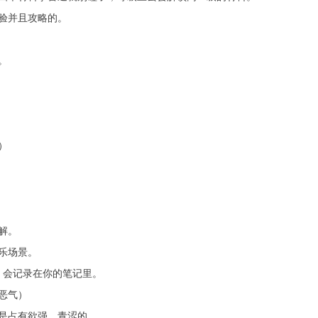
验并且攻略的。
。
）
解。
乐场景。
，会记录在你的笔记里。
恶气）
是占有欲强，青涩的。