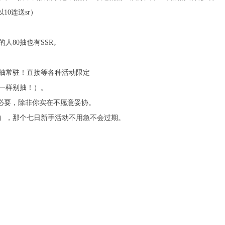
10连送sr）
人80抽也有SSR。
别抽常驻！直接等各种活动限定
一样别抽！）。
必要，除非你实在不愿意妥协。
），那个七日新手活动不用急不会过期。