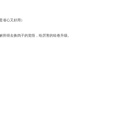
是省心又好用）
解所得去换鸽子的觉悟，给厉害的绘卷升级。