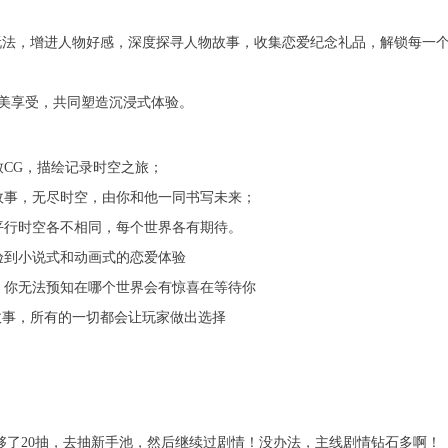
互动玩法，增进人物好感，深度探寻人物故事，收集恋爱纪念礼品，解锁每一
美享受，共同塑造沉浸式体验。
CG，描绘记录时空之旅；
故事，无尽时空，由你和他一同书写未来；
平行时空各不相同，每个世界各有期待。
验到小说式和动画式的恋爱体验
，你无法预知在哪个世界会有惊喜在等待你
故事，所有的一切都会让玩家做出选择
够了20抽，去抽新手池，然后继续过剧情！没办法，主线剧情钻石多啊！