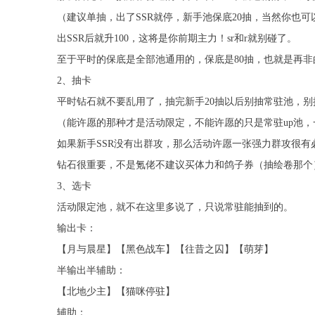
（建议单抽，出了SSR就停，新手池保底20抽，当然你也可以
出SSR后就升100，这将是你前期主力！sr和r就别碰了。
至于平时的保底是全部池通用的，保底是80抽，也就是再非的
2、抽卡
平时钻石就不要乱用了，抽完新手20抽以后别抽常驻池，
（能许愿的那种才是活动限定，不能许愿的只是常驻up池，
如果新手SSR没有出群攻，那么活动许愿一张强力群攻很有
钻石很重要，不是氪佬不建议买体力和鸽子券（抽绘卷那个
3、选卡
活动限定池，就不在这里多说了，只说常驻能抽到的。
输出卡：
【月与晨星】【黑色战车】【往昔之囚】【萌芽】
半输出半辅助：
【北地少主】【猫咪停驻】
辅助：