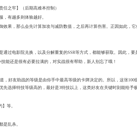
责任之牢】（后期高难本控制）
服，有越多则体验越好。
御效果，那么会先计算加攻与减防数值，之后再计算伤害。正因如此，它们
通过电影院兑换，以及分解重复的SSR等方式，都能够获取。因此，要
，小技能还是很有必要拉满的，对实战很有帮助，新人别忘了哦！
要知道，好友助战的等级是由你手中最高等级的卡牌决定的。所以，这张10
优先选择特技等级高的，最好是3特技以上，这类好友在关键时刻能给予
约】等。
都是乱杀。
。