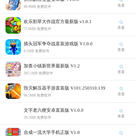
查看
98.9MB 免费软件
欢乐割草大作战官方最新版 v1.0.1
查看
75.0MB 免费软件
插头冠军争夺战直装游戏版 V1.0.0
查看
8.1MB 免费软件
加查小镇新世界最新版 V1.2
查看
305.1MB 免费软件
毁灭解压器手游直装版 V101.250310.139
查看
98.5MB 免费软件
文字老六梗安卓直装版 V1.0.0
查看
29.2MB 免费软件
合成一流大学手机正版 V1.0