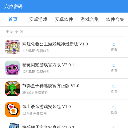
穴位密码
首页
安卓游戏
安卓软件
游戏合集
软件合集
主页
>休闲
网红化妆公主游戏纯净最新版 V1.0
查看
116.9MB 免费软件
精灵闪耀游戏官方版 V2.0.1
查看
123.5MB 免费软件
节奏盒子神逃脱官方正版 V1.0
查看
59.8MB 免费软件
纸上谈亲游戏安装包 V1.0
查看
1.1MB 免费软件
快乐解压宝盒安卓版 V1.0.3