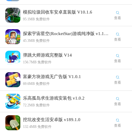
模拟垃圾回收车安卓直装版 V10.1.6
查看
95.1MB 免费软件
探索宇宙星空(RocketStar)游戏纯净版 v1.19.1
查看
45.3MB 免费软件
弹跳大师游戏完整版 V14
查看
156.7MB 免费软件
富豪方块游戏无广告版 V1.0.1
查看
69.6MB 免费软件
乐高孤岛求生游戏安装包 v1.0.2
查看
72.2MB 免费软件
挖坑改变生活安卓版 v189.1.0
查看
132.4MB 免费软件