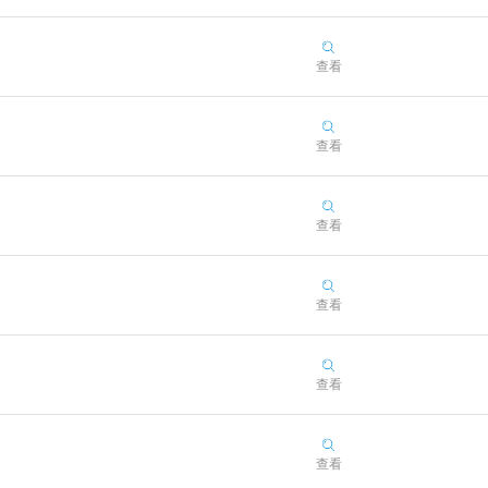
查看
查看
查看
查看
查看
查看