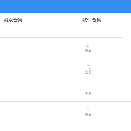
游戏合集
软件合集
查看
查看
查看
查看