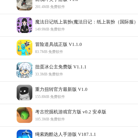
201.4MB 免费软件
魔法日记纸上装扮(魔法日记：纸上装扮（国际服）器)
149.9MB 免费软件
冒险道具战正版 V1.1.0
83.7MB 免费软件
扭蛋冰公主免费版 V1.1.1
33.3MB 免费软件
重力扭转官方最新版 V1.0
155.8MB 免费软件
考古挖掘机游戏官方版 v0.2 安卓版
105.3MB 免费软件
绳索跑酷达人手游版 V187.1.1