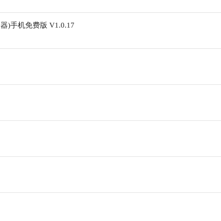
机免费版 V1.0.17