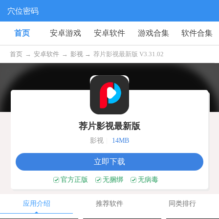
穴位密码
首页
安卓游戏
安卓软件
游戏合集
软件合集
首页
→
安卓软件
→
影视 →
荐片影视最新版 V3.31.02
荐片影视最新版
影视
|
14MB
立即下载
官方正版
无捆绑
无病毒
应用介绍
推荐软件
同类排行