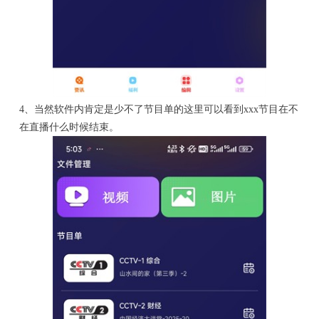
4、当然软件内肯定是少不了节目单的这里可以看到xxx节目在不
在直播什么时候结束。