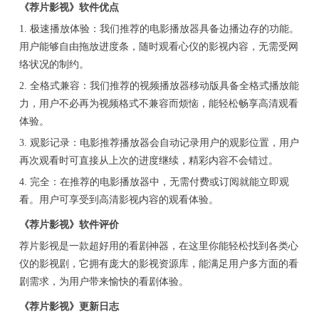
《荐片影视》软件优点
1. 极速播放体验：我们推荐的电影播放器具备边播边存的功能。
用户能够自由拖放进度条，随时观看心仪的影视内容，无需受网
络状况的制约。
2. 全格式兼容：我们推荐的视频播放器移动版具备全格式播放能
力，用户不必再为视频格式不兼容而烦恼，能轻松畅享高清观看
体验。
3. 观影记录：电影推荐播放器会自动记录用户的观影位置，用户
再次观看时可直接从上次的进度继续，精彩内容不会错过。
4. 完全：在推荐的电影播放器中，无需付费或订阅就能立即观
看。用户可享受到高清影视内容的观看体验。
《荐片影视》软件评价
荐片影视是一款超好用的看剧神器，在这里你能轻松找到各类心
仪的影视剧，它拥有庞大的影视资源库，能满足用户多方面的看
剧需求，为用户带来愉快的看剧体验。
《荐片影视》更新日志