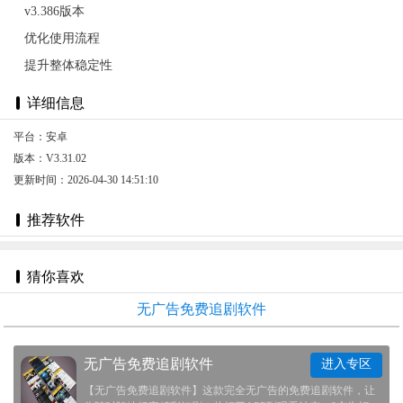
v3.386版本
优化使用流程
提升整体稳定性
详细信息
平台：安卓
版本：V3.31.02
更新时间：2026-04-30 14:51:10
推荐软件
猜你喜欢
无广告免费追剧软件
无广告免费追剧软件
进入专区
【无广告免费追剧软件】这款完全无广告的免费追剧软件，让