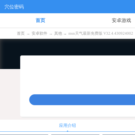
穴位密码
首页
安卓游戏
首页
→
安卓软件
→
其他 →
msn天气最新免费版 V32.4.430924002
应用介绍