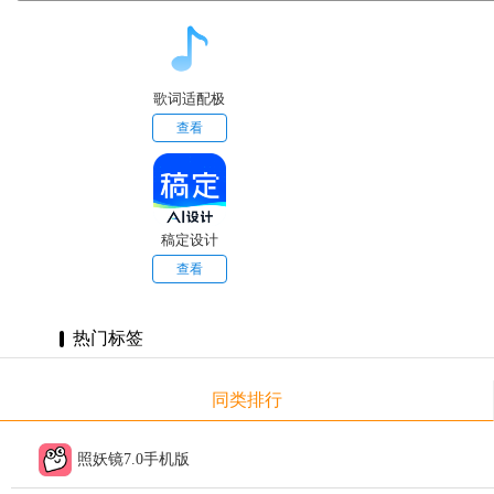
歌词适配极
速版
查看
稿定设计
查看
热门标签
同类排行
照妖镜7.0手机版