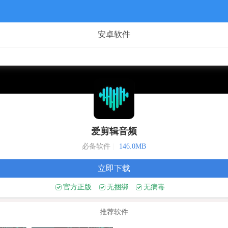
安卓软件
爱剪辑音频
必备软件
|
146.0MB
立即下载
官方正版
无捆绑
无病毒
推荐软件