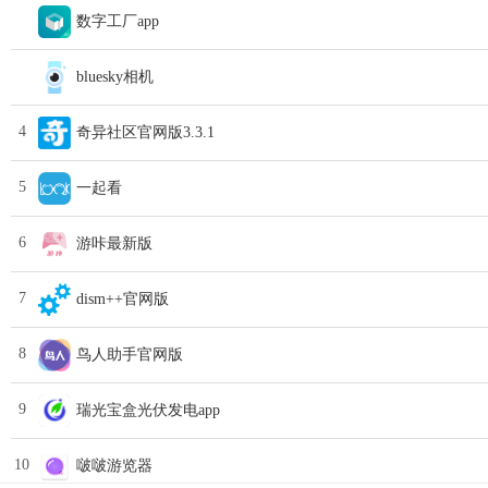
数字工厂app
bluesky相机
4
奇异社区官网版3.3.1
5
一起看
6
游咔最新版
7
dism++官网版
8
鸟人助手官网版
9
瑞光宝盒光伏发电app
10
啵啵游览器