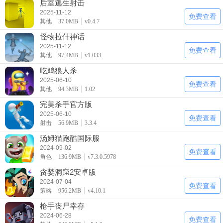
后室逃生射击
2025-11-12
免费查看
其他
37.0MB
v0.4.7
怪物拉什神话
2025-11-12
免费查看
其他
97.4MB
v1.033
吃鸡狼人杀
2025-06-10
免费查看
其他
94.3MB
1.02
完美杀手官方版
2025-06-10
免费查看
射击
56.9MB
3.3.4
汤姆猫跑酷国际服
2024-09-02
免费查看
角色
136.9MB
v7.3.0.5978
贪婪洞窟2安卓版
2024-07-04
免费查看
策略
956.2MB
v4.10.1
枪手丧尸幸存
2024-06-28
免费查看