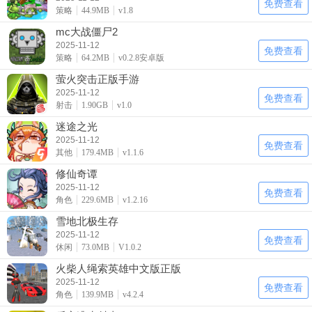
免费查看
策略
44.9MB
v1.8
mc大战僵尸2
2025-11-12
免费查看
策略
64.2MB
v0.2.8安卓版
萤火突击正版手游
2025-11-12
免费查看
射击
1.90GB
v1.0
迷途之光
2025-11-12
免费查看
其他
179.4MB
v1.1.6
修仙奇谭
2025-11-12
免费查看
角色
229.6MB
v1.2.16
雪地北极生存
2025-11-12
免费查看
休闲
73.0MB
V1.0.2
火柴人绳索英雄中文版正版
2025-11-12
免费查看
角色
139.9MB
v4.2.4