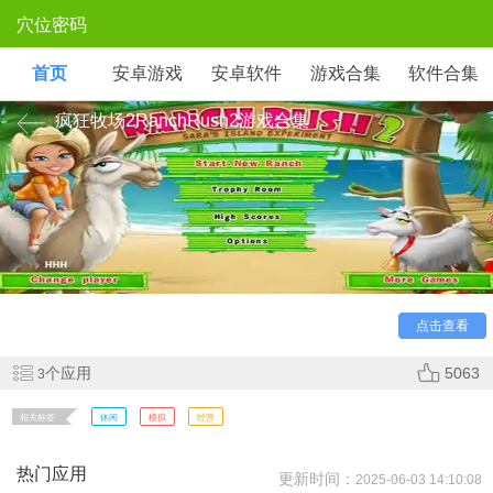
穴位密码
首页
安卓游戏
安卓软件
游戏合集
软件合集
疯狂牧场2RanchRush2游戏合集
疯狂牧场2RanchRush2是一款模拟经营游戏，玩家在热带
岛屿上经营多元化农场。通过种植作物、饲养动物和产品加工
链获取收益，应对订单限时挑战。画风明快操作简单，天气系
统与害虫事件增加策略性，适合休闲玩家体验田园乐趣。
点击查看
个应用
5063
3
相关标签
休闲
模拟
经营
热门应用
更新时间：
2025-06-03 14:10:08