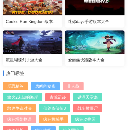
Cookie Run Kingdom版本大全
迷你dayz手游版本大全
流星蝴蝶剑手游大全
爱丽丝快跑版本大全
热门标签
反恐精英
房间的秘密
非人哉
篝火2未知的海岸
古荒遗迹
锈湖天堂岛
敢达争锋对决
仙剑奇侠传3
战车撞僵尸
疯狂塔防物语
疯狂机械手
疯狂动物园