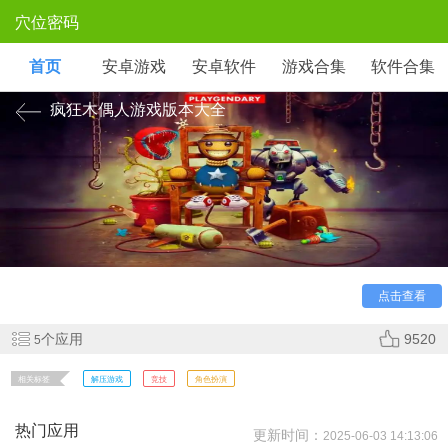
穴位密码
首页
安卓游戏
安卓软件
游戏合集
软件合集
疯狂木偶人游戏版本大全
《疯狂木偶人》是一款无厘头物理沙盒游戏，玩家操控关
节松散的布偶完成荒诞挑战。基于真实物理模拟，角色会不受
控制地翻滚碰撞，利用这种滑稽特性解开关卡谜题。从高空跳
水到火箭飞行，各种离谱任务充满意外笑果。
点击查看
个应用
9520
5
相关标签
解压游戏
竞技
角色扮演
热门应用
更新时间：
2025-06-03 14:13:06