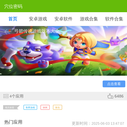
穴位密码
首页
安卓游戏
安卓软件
游戏合集
软件合集
弓箭传说游戏版本大全
《弓箭传说》是一款roguelike地牢冒险手游，玩家操控弓
箭手在随机生成的地图中战斗。通过击败敌人获取技能升级，
组合不同箭术特效形成独特流派。简单操作搭配深度Build策
略，像素画风与快节奏战斗带来爽快体验。
点击查看
个应用
6486
4
相关标签
割草游戏
休闲
射击
热门应用
更新时间：
2025-06-03 13:47:07