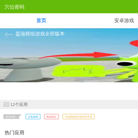
穴位密码
首页
安卓游戏
盖瑞模组游戏全部版本
《盖瑞模组》是一款开放世界沙盒游戏，玩家利用物理引擎与创意工具构
验。
个应用
12
相关标签
沙盒游戏
枪战射击
可以联机的沙盒生存手游
热门应用